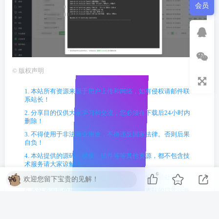
会员
©
版权声明
1. 本站所有资源来源于用户上传和网络，如有侵权请邮件联
系站长！
2. 分享目的仅供大家学习和交流，您必须在下载后24小时内
删除！
3. 不得使用于非法商业用途，不得违反国家法律。否则后果
自负！
4. 本站提供的源码、模板、插件等等其他资源，都不包含技
术服务请大家谅解！
6
5. 如有链接无法下载、失效或广告，请联系管理员处理！
欢迎您留下宝贵的见解！
6. 本站资源售价只是赞助，收取费用仅维持本站的日常运营
所需！