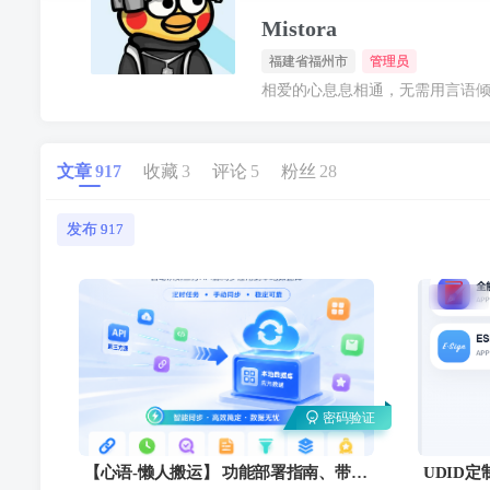
Mistora
福建省福州市
管理员
相爱的心息息相通，无需用言语
文章
917
收藏
3
评论
5
粉丝
28
发布
917
密码验证
【心语-懒人搬运】 功能部署指南、带手
UDID