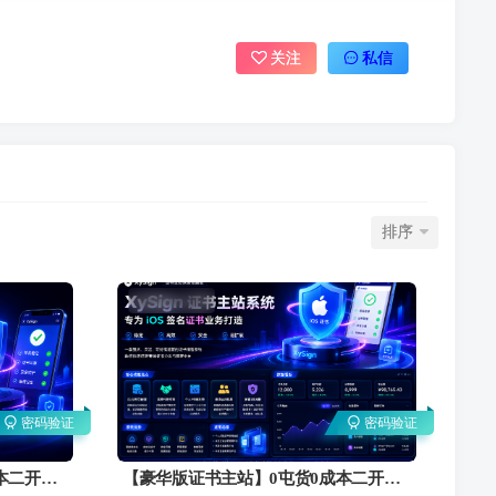
关注
私信
排序
密码验证
密码验证
本二开稳
【豪华版证书主站】0屯货0成本二开稳