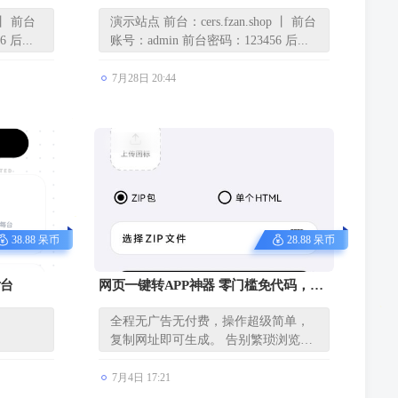
对接任意
定版证书主站系统，可自定义对接任意
 丨 前台
演示站点 前台：cers.fzan.shop 丨 前台
证书站！
 后...
账号：admin 前台密码：123456 后...
7月28日 20:44
38.88 呆币
28.88 呆币
后台
网页一键转APP神器 零门槛免代码，任
意网页一键封装成独立APP！
全程无广告无付费，操作超级简单，
复制网址即可生成。 告别繁琐浏览
器，...
7月4日 17:21