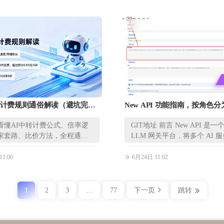
站计费规则通俗解读（避坑完整
New API 功能指南，按角色
南与管理员指南两部分
看懂AI中转计费公式、倍率逻
GIT地址 前言 New API 是
家套路、比价方法，全程通俗
LLM 网关平台，将多个 AI 
接...
1:06
6月24日 11:02
1
2
3
…
77
下一页
跳转