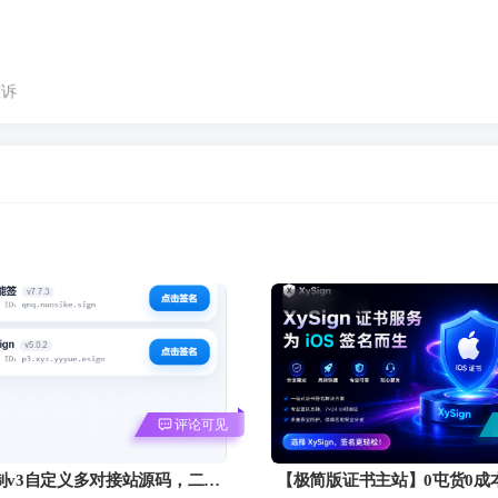
倾诉
评论可见
定制v3自定义多对接站源码，二改
【极简版证书主站】0屯货0成