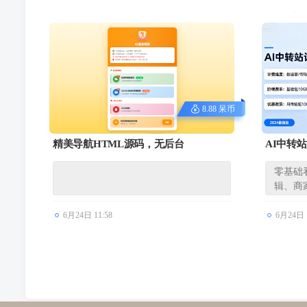
8.88 呆币
精美导航HTML源码，无后台
AI中转
版）
零基础
辑、商
无专...
6月24日 11:58
6月24日 1