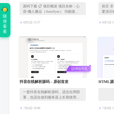
动搬运功能以及自动搬运！
前端UI
源码下载 📋 项目概述 项目名称：心
前言 
语-懒人搬运（AutoSync） 功能描
要演示站
随
述：...
余...
便
8月2日 15:57
8月1日 1
看
看
评论可见
抖音在线解析源码 – 原创首发
HTML源
一套抖音在线解析源码，适合自用部
署，也适合放到服务器上长期使用。
项目...
7月4日 19:09
7月4日 1