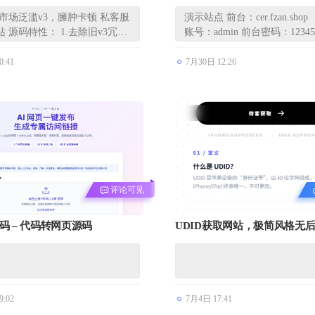
模版
定版证书主站系统，可自定义
非市场泛滥v3，臃肿卡顿 私客服
演示站点 前台：cer.fzan.shop
证书站！
 源码特性： 1.去除旧v3冗
账号：admin 前台密码：123456
0:41
7月30日 12:26
评论可见
码 – 代码转网页源码
UDID获取网站，极简风格无
9:02
7月4日 17:41