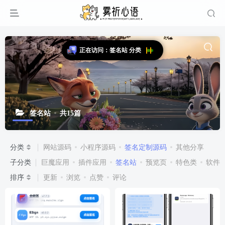
正在访问：签名站 分类
签名站
共15篇
分类
网站源码
小程序源码
签名定制源码
其他分享
子分类
巨魔应用
插件应用
签名站
预览页
特色类
软件
排序
更新
浏览
点赞
评论