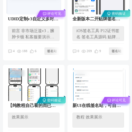
评论可见
密码验证
UDID定制v3自定义多对接
全新版本二开贴牌签名工
站源码，二改前端UI模版
具（支持开启液态玻璃、
前言 非市场泛滥v3，臃
iOS签名工具 P12证书签
支持强制开启ipad全屏、
肿卡顿 私客服要演示站
名 签名工具源码 贴牌
iPad 强制 120Hz 高刷）
源码特性： 1.去除旧v3
支持加密源 & 解锁软
冗余...
件...
188
209
4
6
签名站
0
9
签名站
密码验证
评论可见
58 呆币
【纯教程自己看的而已】
新UI在线签名站，可自主
开源简易代销贴牌签名工
上传IPA和证书文件以及修
效果展示
教程 效果展示
具配置教程，保姆级教学
改标识签名