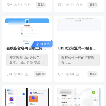
422
174
6
14
签名站
2
10
签名站
58 呆币
在线签名站-可自助上传
UDID定制源码-v3签名站-
IPA文件和证书文件在线签
可自定义证书站接口，根
安装教程 php 必须 7.4
教程如v3一样的搭建教
名,分发链接
据证书站生成卡密类型
版本。 php 必须 安装
程：
sg11 扩展 必须 CentOS
https://bkm.mistora.cc/15
7.6...
56.html 如需购买源...
1669
328
0
15
站长自用款
1
6
签名站