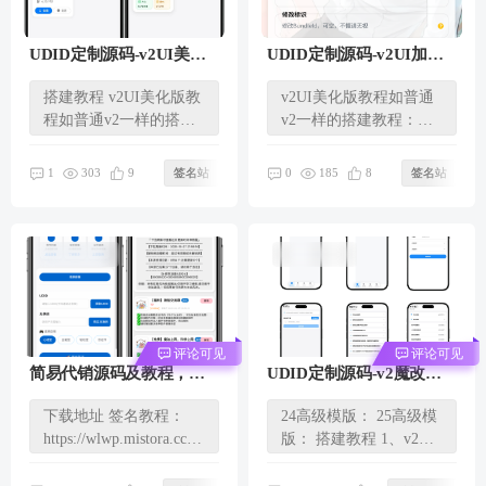
UDID定制源码-v2UI美化
UDID定制源码-v2UI加强
版，自带6套UI模版以及可
版，可本地拉取或接口拉
搭建教程 v2UI美化版教
v2UI美化版教程如普通
自定义接口对接！免授
取证书！
程如普通v2一样的搭建
v2一样的搭建教程：
权！
教程：
https://bkm.mistora.cc/98.
https://bkm.mistora.c...
html...
303
185
1
9
签名站
0
8
签名站
评论可见
评论可见
简易代销源码及教程，宝
UDID定制源码-v2魔改
塔独立部署，属于自己的
版，自带2套新模版新UI样
下载地址 签名教程：
24高级模版： 25高级模
贴牌工具APP
式，已修复刷新404BUG
https://wlwp.mistora.cc/vi
版： 搭建教程 1、v2魔
ew.php/f6126028ac2ae6a1
改版教程如普通v2一样
...
的搭建...