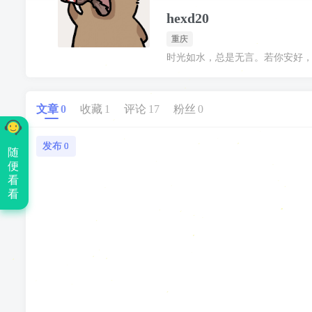
hexd20
重庆
时光如水，总是无言。若你安好
文章
0
收藏
1
评论
17
粉丝
0
发布
0
随
便
看
看