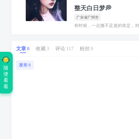
整天白日梦💭
广东省广州市
有时候，一点微不足道的肯定，
文章
0
收藏
3
评论
117
粉丝
0
发布
0
随
便
看
看