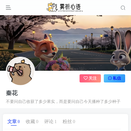
关注
私信
秦花
不要问自己收获了多少果实，而是要问自己今天播种了多少种子
文章
0
收藏
0
评论
1
粉丝
0