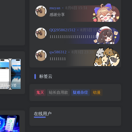
muyan
8月6日 15:51
0
感谢分享
QQ2958621512
8月5日 15:23
0
111111111111111111111111
qw586312
8月3日 23:33
0
11111111
标签云
UDID定制源码-v3签名站-集成“软件源”功能以及支持上传“免费证书”自签
【免费】苹果小火箭Shadowrocket使用教程，保姆级教学请勿用于违法行为！
UDID定制源码-v2签名站-带后台可上传IPA包
鬼灭
站长自用款
疑难杂症
动漫
在线用户