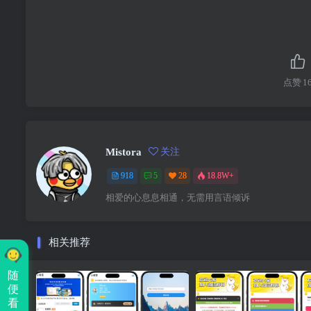
点赞
1
Mistora
关注
918
5
28
18.8W+
相爱的心息息相通，无需用言语倾诉
相关推荐
随
便
看