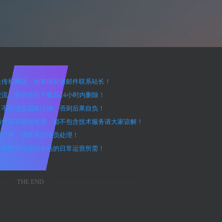
户上传和网络，如有侵权请邮件联系站长！
交流，您必须在下载后24小时内删除！
途，不得违反国家法律。否则后果自负！
、插件等等其他资源，都不包含技术服务请大家谅解！
效或广告，请联系管理员处理！
，收取费用仅维持本站的日常运营所需！
THE END