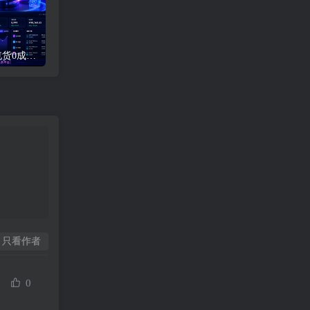
【豪华版证书主站】0屯货0成本二开稳定版证书主站系统，可自定义对接任意证书站！
终于来了！iOS17.0可以安装Trollstore巨魔商店啦，附上详细安装教程
只看作者
0