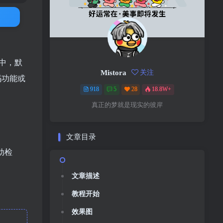
源中，默
Mistora
关注
码功能或
918
5
28
18.8W+
真正的梦就是现实的彼岸
文章目录
动检
文章描述
教程开始
效果图