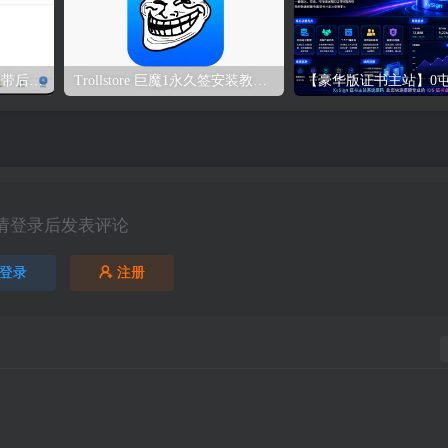
UDID定制源码-v2签名站-带后台可上传IPA包
Trollstore 巨魔1永久签安装教程｜A8-A15 iOS14.0-15.4.1
请登录后发表评论
登录
注册