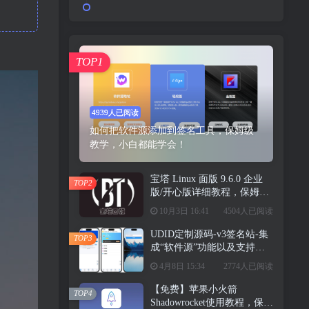
TOP1
4939人已阅读
如何把软件源添加到签名工具，保姆级
教学，小白都能学会！
宝塔 Linux 面版 9.6.0 企业
TOP2
版/开心版详细教程，保姆级
教学
10月3日 16:41
4504人已阅读
UDID定制源码-v3签名站-集
TOP3
成“软件源”功能以及支持上
传“免费证书”自签
4月8日 15:34
2774人已阅读
【免费】苹果小火箭
TOP4
Shadowrocket使用教程，保姆