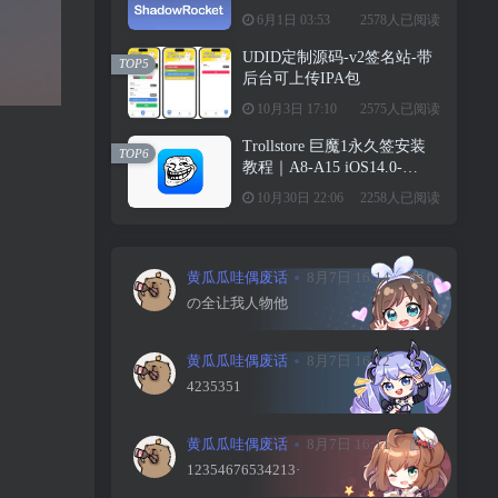
级教学请勿用于违法行为！
6月1日 03:53
2578人已阅读
UDID定制源码-v2签名站-带
TOP5
后台可上传IPA包
10月3日 17:10
2575人已阅读
Trollstore 巨魔1永久签安装
TOP6
教程｜A8-A15 iOS14.0-
15.4.1
10月30日 22:06
2258人已阅读
黄瓜瓜哇偶废话
8月7日 16:14
0
の全让我人物他
黄瓜瓜哇偶废话
8月7日 16:12
0
4235351
黄瓜瓜哇偶废话
8月7日 16:11
0
12354676534213·