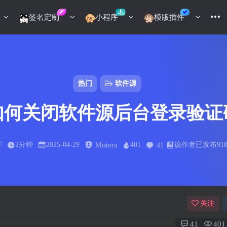
签名定制
小程序
模版插件
热门
软件源
如何关闭软件源后台登录验证
字
2分钟
2025-04-29
401
该作者已发布91
Mistora
41
关注
41
401