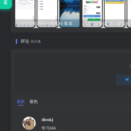
看
UDID定制源码-v3签名站-集成“软件源”功能以及支持上传“免费证书”自签
评论
共41条
最新
最热
dienkj
学习666