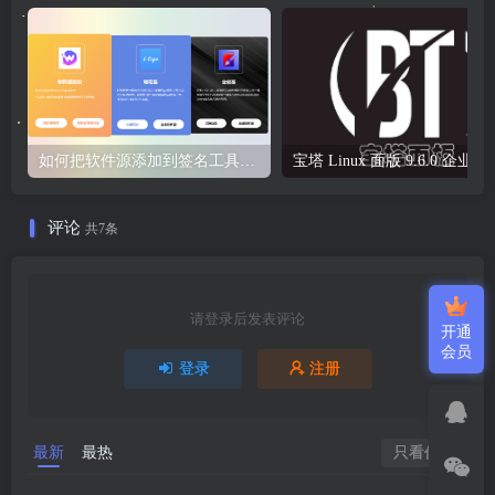
如何把软件源添加到签名工具，保姆级教学，小白都能学会！
宝塔 Li
评论
共7条
请登录后发表评论
开通
会员
登录
注册
最新
最热
只看作者