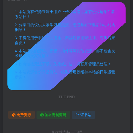
1. 本站所有资源来源于用户上传和网络，如有侵权请邮件联
系站长！
2. 分享目的仅供大家学习和交流，您必须在下载后24小时内
删除！
3. 不得使用于非法商业用途，不得违反国家法律。否则后果
自负！
4. 本站提供的源码、模板、插件等等其他资源，都不包含技
术服务请大家谅解！
5. 如有链接无法下载、失效或广告，请联系管理员处理！
6. 本站资源售价只是赞助，收取费用仅维持本站的日常运营
所需！
THE END
免费资源
签名定制源码
证书站
喜欢就支持一下吧