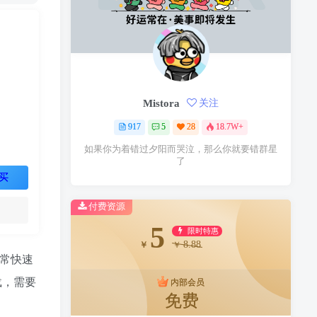
Mistora
关注
917
5
28
18.7W+
如果你为着错过夕阳而哭泣，那么你就要错群星
了
买
付费资源
5
限时特惠
8.88
￥
￥
非常快速
载，需要
内部会员
免费