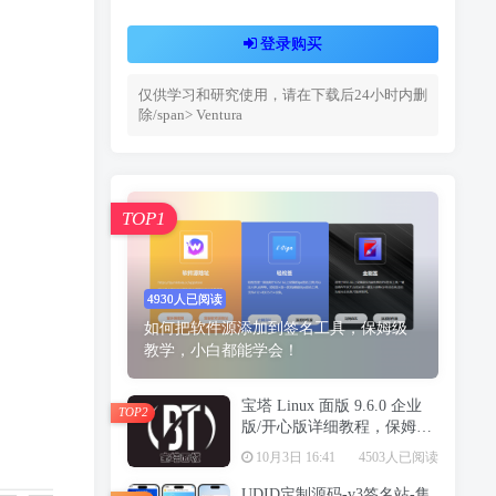
登录购买
仅供学习和研究使用，请在下载后24小时内删
除/span> Ventura
TOP1
4930人已阅读
如何把软件源添加到签名工具，保姆级
教学，小白都能学会！
宝塔 Linux 面版 9.6.0 企业
TOP2
版/开心版详细教程，保姆级
教学
10月3日 16:41
4503人已阅读
UDID定制源码-v3签名站-集