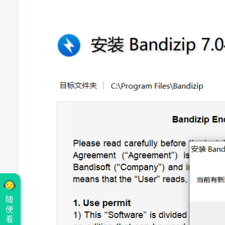
随
便
看