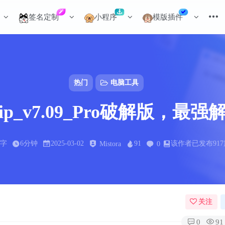
签名定制
小程序
模版插件
热门
电脑工具
izip_v7.09_Pro破解版，最
7字
6分钟
2025-03-02
91
该作者已发布91
Mistora
0
关注
0
91