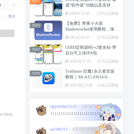
TOP3
成“软件源”功能以及支持上
传“免费证书”自签
4月8日 15:34
2767人已阅读
【免费】苹果小火箭
TOP4
Shadowrocket使用教程，保姆
级教学请勿用于违法行为！
6月1日 03:53
2576人已阅读
UDID定制源码-v2签名站-带
TOP5
后台可上传IPA包
10月3日 17:10
2572人已阅读
Trollstore 巨魔1永久签安装
TOP6
教程｜A8-A15 iOS14.0-
15.4.1
10月30日 22:06
2254人已阅读
QQ2958621512
8月5日 15:23
0
111111111111111111111111
qw586312
8月3日 23:33
0