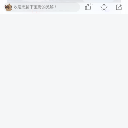
15
欢迎您留下宝贵的见解！
问题：信息配置好了,【常见问题①】也操作了,为什么还是不
回调?
答案：首先返回到你创建得应用当中,找到产品绑定,看是否有
以下图文中【红色框框】的提示,有的话跟随绑定操作一下即
可