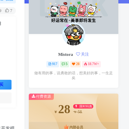
9
7
能
Mistora
关注
917
5
28
18.7W+
做有用的事，说勇敢的话，想美好的事，一生足
矣
买
付费资源
28
限时特惠
58
￥
￥
内部会员
主开发模