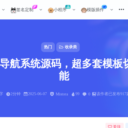
签名定制
小程序
模版插件
热门
收录类
个人网址导航系统源码，超多套模
能
8字
2分钟
2025-06-07
99
该作者已发布917
Mistora
0
关注