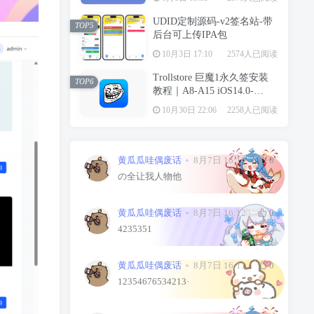
UDID定制源码-v2签名站-带
TOP5
后台可上传IPA包
10月3日 17:10
2574人已阅读
Trollstore 巨魔1永久签安装
TOP6
教程｜A8-A15 iOS14.0-
15.4.1
10月30日 22:06
2258人已阅读
黄瓜瓜哇偶废话
8月7日 16:14
0
の全让我人物他
黄瓜瓜哇偶废话
8月7日 16:12
0
4235351
黄瓜瓜哇偶废话
8月7日 16:11
0
12354676534213·