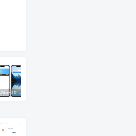
UDID定制源码-v3签名站-集成“软件源”功能以及支持上传“免费证书”自签
【免费】苹果小火箭Shadowrocket使用教程，保姆级教学请勿用于违法行为！
UDID定制源码-v2签名站-带后台可上传IPA包