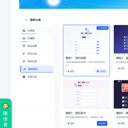
随
便
看