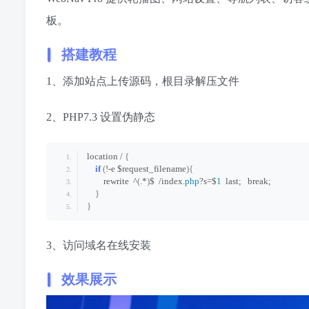
板。
搭建教程
1、添加站点上传源码，根目录解压文件
2、PHP7.3 设置伪静态
location / 
{
if
(
!-e $request_filename
){
        rewrite  ^
(
.*
)
$  /index.
php
?s=$
1
  last;   break;
}
}
3、访问域名在线安装
效果展示