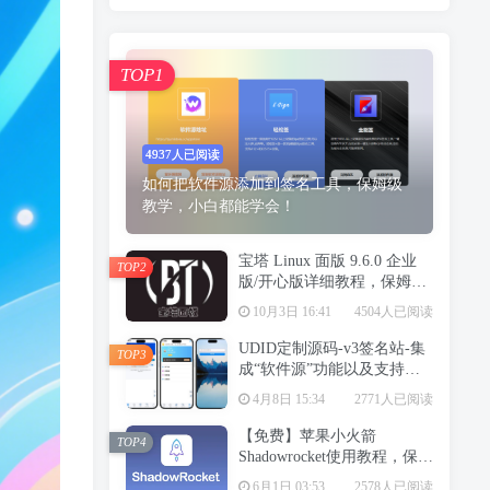
TOP1
4937人已阅读
如何把软件源添加到签名工具，保姆级
教学，小白都能学会！
宝塔 Linux 面版 9.6.0 企业
TOP2
版/开心版详细教程，保姆级
教学
10月3日 16:41
4504人已阅读
UDID定制源码-v3签名站-集
TOP3
成“软件源”功能以及支持上
传“免费证书”自签
4月8日 15:34
2771人已阅读
【免费】苹果小火箭
TOP4
Shadowrocket使用教程，保姆
级教学请勿用于违法行为！
6月1日 03:53
2578人已阅读