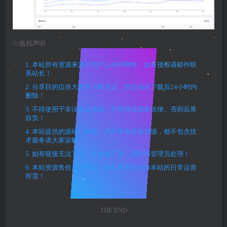
©
版权声明
1. 本站所有资源来源于用户上传和网络，如有侵权请邮件联
系站长！
2. 分享目的仅供大家学习和交流，您必须在下载后24小时内
删除！
3. 不得使用于非法商业用途，不得违反国家法律。否则后果
自负！
4. 本站提供的源码、模板、插件等等其他资源，都不包含技
术服务请大家谅解！
5. 如有链接无法下载、失效或广告，请联系管理员处理！
6. 本站资源售价只是赞助，收取费用仅维持本站的日常运营
所需！
THE END