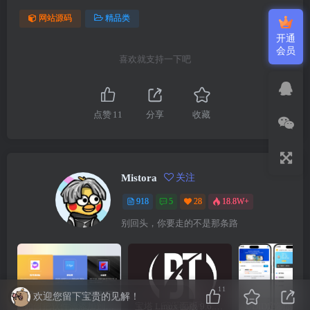
网站源码
精品类
开通
会员
喜欢就支持一下吧
点赞
11
分享
收藏
Mistora
关注
918
5
28
18.8W+
别回头，你要走的不是那条路
11
欢迎您留下宝贵的见解！
如何把软件源添加到签名工具，保姆级教学，小白都能学会！
宝塔 Linux 面版 9.6.0 企业版/开心版详细教程，保姆级教学