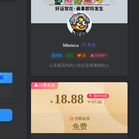
Mistora
关注
918
5
28
18.8W+
心灵最高尚的人也总是最勇敢的人
买
付费资源
18.88
限时特惠
27.88
￥
￥
内部会员
免费