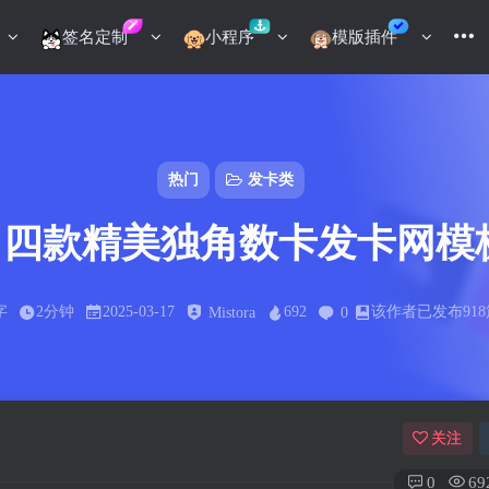
签名定制
小程序
模版插件
热门
发卡类
 | 四款精美独角数卡发卡网模
字
2分钟
2025-03-17
692
该作者已发布91
Mistora
0
关注
0
69