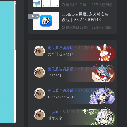
10月3日 17:10
2575人已阅读
Trollstore 巨魔1永久签安装
TOP6
教程｜A8-A15 iOS14.0-
15.4.1
10月30日 22:06
2258人已阅读
黄瓜瓜哇偶废话
8月7日 16:14
0
の全让我人物他
黄瓜瓜哇偶废话
8月7日 16:12
0
4235351
黄瓜瓜哇偶废话
8月7日 16:11
0
12354676534213·
muyan
8月6日 15:51
0
感谢分享