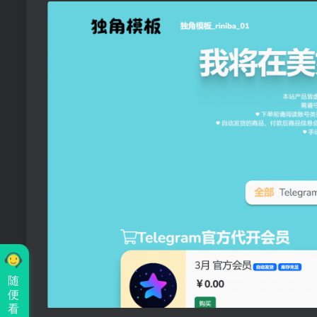
随
便
看