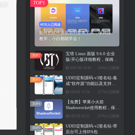
TOP1
4939人已阅读
如何把软件源添加到签名工具，保姆级
教学，小白都能学会！
宝塔 Linux 面版 9.6.0 企业
TOP2
版/开心版详细教程，保姆级
教学
10月3日 16:41
4504人已阅读
UDID定制源码-v3签名站-集
TOP3
成“软件源”功能以及支持上
传“免费证书”自签
4月8日 15:34
2774人已阅读
【免费】苹果小火箭
TOP4
Shadowrocket使用教程，保姆
级教学请勿用于违法行为！
6月1日 03:53
2578人已阅读
UDID定制源码-v2签名站-带
TOP5
后台可上传IPA包