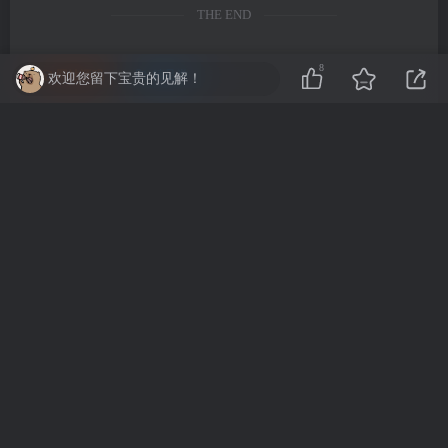
THE END
8
网站源码
精品类
欢迎您留下宝贵的见解！
喜欢就支持一下吧
点赞
8
分享
收藏
Mistora
关注
918
5
28
18.8W+
天生我才必有用