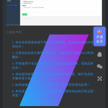
©
版权声明
开通
会员
1. 本站所有资源来源于用户上传和网络，如有侵权请邮件联
系站长！
2. 分享目的仅供大家学习和交流，您必须在下载后24小时内
删除！
3. 不得使用于非法商业用途，不得违反国家法律。否则后果
自负！
4. 本站提供的源码、模板、插件等等其他资源，都不包含技
术服务请大家谅解！
5. 如有链接无法下载、失效或广告，请联系管理员处理！
6. 本站资源售价只是赞助，收取费用仅维持本站的日常运营
所需！