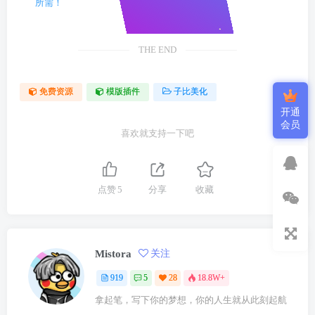
所需！
THE END
免费资源
模版插件
子比美化
开通
会员
喜欢就支持一下吧
点赞
5
分享
收藏
Mistora
关注
919
5
28
18.8W+
拿起笔，写下你的梦想，你的人生就从此刻起航