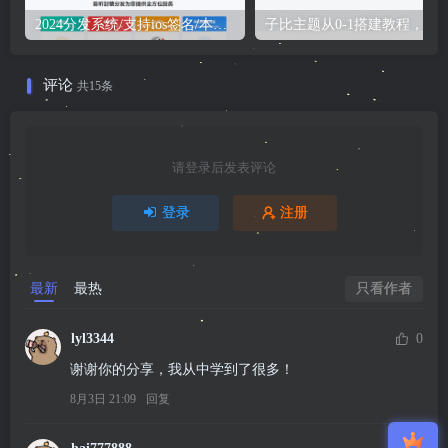
2024分发系统/支持ios签名/本地签名/仿第八区/支持上传EXE/免签封装
子比主题从0-1搭建教程，不是源码
评论
共15条
请登录后发表评论
登录
注册
最新
最热
只看作者
lyl3344
0
谢谢你的分享，我从中学到了很多！
8月3日 21:09
回复