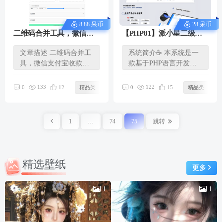
8.88 呆币
28 呆币
二维码合并工具，微信支
【PHP81】派小星二级域
付宝收款码二合一
名分发V2.0.7完整包
文章描述 二维码合并工
系统简介☕️ 本系统是一
具，微信支付宝收款码
款基于PHP语言开发的
二合一 单页的html可以
DNS二级域名分发与综
在本地...
合管理...
133
122
0
12
精品类
0
15
精品类
1
…
74
75
跳转
精选壁纸
更多
1
1