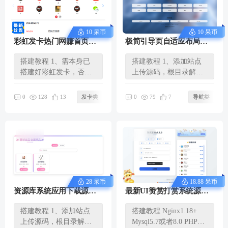
10 呆币
10 呆币
彩虹发卡热门网赚首页模
极简引导页自适应布局，
版和新版下单页面
无后台改代码文件
搭建教程 1、需本身已
搭建教程 1、添加站点
搭建好彩虹发卡，否则
上传源码，根目录解压
无法使用 2、把storemm
文件 源码截图
压缩包...
128
79
0
13
发卡类
0
7
导航类
28 呆币
18.88 呆币
资源库系统应用下载源
最新UI赞赏打赏系统源码
码，带后台管理，手动添
v1.3.0 美化版
搭建教程 1、添加站点
搭建教程 Nginx1.18+
加应用和下载链接
上传源码，根目录解压
Mysql5.7或者8.0 PHP74