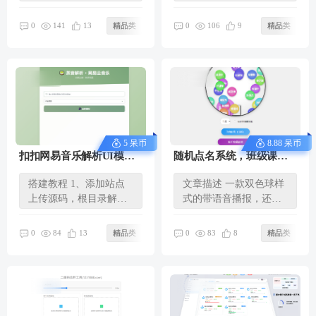
文件 2、去
安装方法:上传网站根目
db/config.php 配...
录(不...
141
106
0
13
精品类
0
9
精品类
5 呆币
8.88 呆币
扣扣网易音乐解析UI模版
随机点名系统，班级课堂
自适应双端
点名html工具
搭建教程 1、添加站点
文章描述 一款双色球样
上传源码，根目录解压
式的带语音播报，还有
文件 效果展示
一款常规样式的看着玩
吧 操作...
84
83
0
13
精品类
0
8
精品类