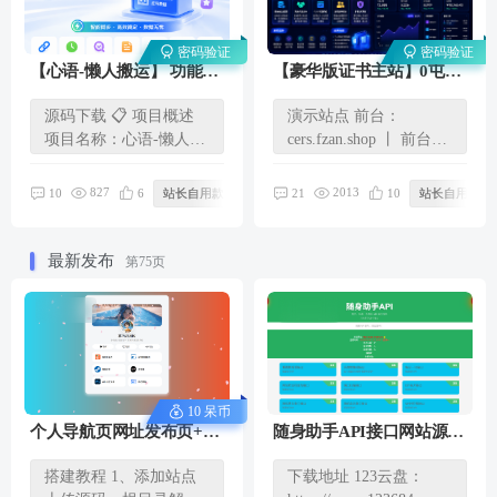
密码验证
密码验证
【心语-懒人搬运】 功能部
【豪华版证书主站】0屯货
署指南、带手动搬运功能
0成本二开稳定版证书主站
源码下载 📋 项目概述
演示站点 前台：
以及自动搬运！
系统，可自定义对接任意
项目名称：心语-懒人搬
cers.fzan.shop 丨 前台账
证书站！
运（AutoSync） 功能描
号：admin 前台密码：
述：...
123456 后...
827
2013
10
6
站长自用款
21
10
站长自用款
最新发布
第75页
10 呆币
个人导航页网址发布页+音
随身助手API接口网站源
乐花瓣特效
码，上百个接口随意调用
搭建教程 1、添加站点
下载地址 123云盘：