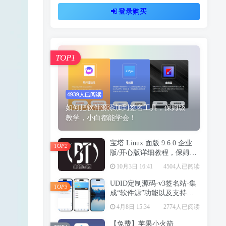
登录购买
TOP1
4939人已阅读
如何把软件源添加到签名工具，保姆级
教学，小白都能学会！
宝塔 Linux 面版 9.6.0 企业
TOP2
版/开心版详细教程，保姆级
教学
10月3日 16:41
4504人已阅读
UDID定制源码-v3签名站-集
TOP3
成“软件源”功能以及支持上
传“免费证书”自签
4月8日 15:34
2774人已阅读
【免费】苹果小火箭