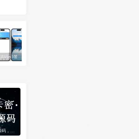
UDID定制源码-v3签名站-集成“软件源”功能以及支持上传“免费证书”自签
【免费】苹果小火箭Shadowrocket使用教程，保姆级教学请勿用于违法行为！
UDID定制源码-v2签名站-带后台可上传IPA包
轻舟IOS卡密验证系统源码，开源免授权代APP后台管理，制卡、添加应用、添加代理
wordpress小半AI对话助手插件 支持AI翻译、生成文章、Deepseek