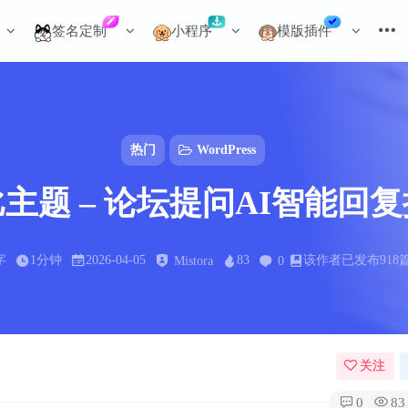
签名定制
小程序
模版插件
热门
WordPress
主题 – 论坛提问AI智能回
字
1分钟
2026-04-05
83
该作者已发布918
Mistora
0
关注
0
83