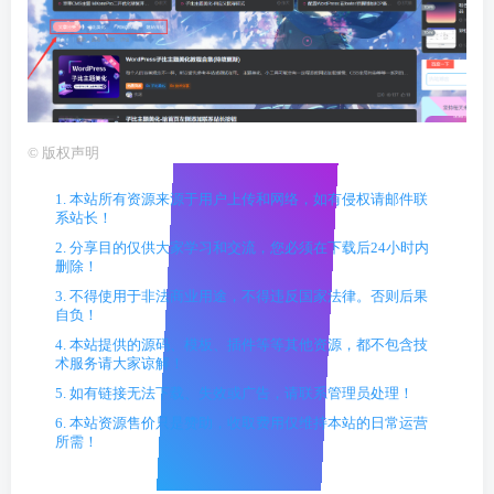
©
版权声明
1. 本站所有资源来源于用户上传和网络，如有侵权请邮件联
系站长！
2. 分享目的仅供大家学习和交流，您必须在下载后24小时内
删除！
3. 不得使用于非法商业用途，不得违反国家法律。否则后果
自负！
4. 本站提供的源码、模板、插件等等其他资源，都不包含技
术服务请大家谅解！
5. 如有链接无法下载、失效或广告，请联系管理员处理！
6. 本站资源售价只是赞助，收取费用仅维持本站的日常运营
所需！