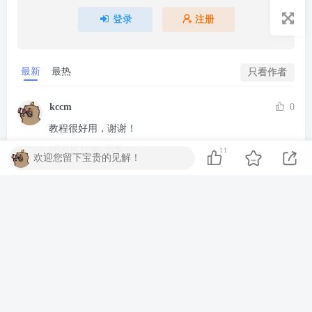
登录
注册
最新
最热
只看作者
kccm
0
教程很好用，谢谢！
5月31日 11:46
回复
11
欢迎您留下宝贵的见解！
z7jin
0
谢谢你的分享，我从中学到了很多！
12月8日 15:07
回复
你好呀
0
路过一下，我只是来打酱油的！
7月15日 16:34
回复
湖南省衡阳市