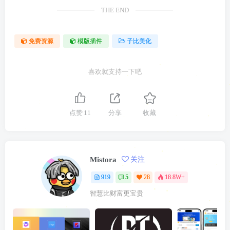
THE END
免费资源
模版插件
子比美化
喜欢就支持一下吧
点赞
11
分享
收藏
Mistora
关注
919
5
28
18.8W+
智慧比财富更宝贵