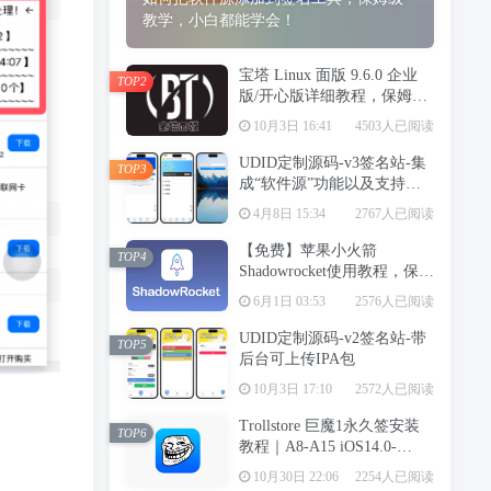
教学，小白都能学会！
宝塔 Linux 面版 9.6.0 企业
TOP2
版/开心版详细教程，保姆级
教学
10月3日 16:41
4503人已阅读
UDID定制源码-v3签名站-集
TOP3
成“软件源”功能以及支持上
传“免费证书”自签
4月8日 15:34
2767人已阅读
【免费】苹果小火箭
TOP4
Shadowrocket使用教程，保姆
级教学请勿用于违法行为！
6月1日 03:53
2576人已阅读
UDID定制源码-v2签名站-带
TOP5
后台可上传IPA包
10月3日 17:10
2572人已阅读
Trollstore 巨魔1永久签安装
TOP6
教程｜A8-A15 iOS14.0-
15.4.1
10月30日 22:06
2254人已阅读