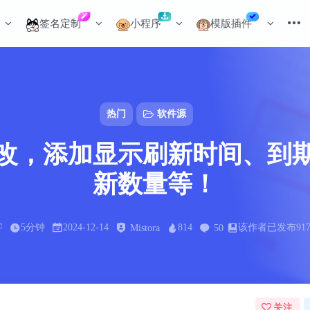
签名定制
小程序
模版插件
热门
软件源
改，添加显示刷新时间、到
新数量等！
字
5分钟
2024-12-14
814
该作者已发布91
Mistora
50
关注