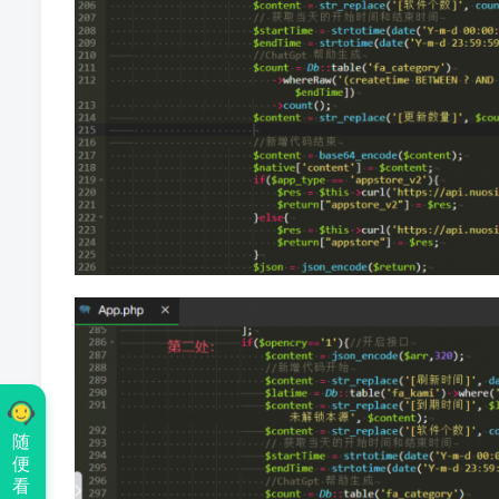
随
便
看