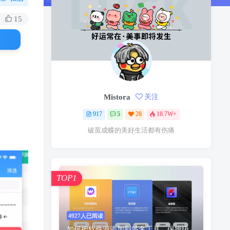
15
Mistora
关注
917
5
28
18.7W+
破茧成蝶的美好生活都有伤痛
TOP1
4927人已阅读
如何把软件源添加到签名工具，保姆级