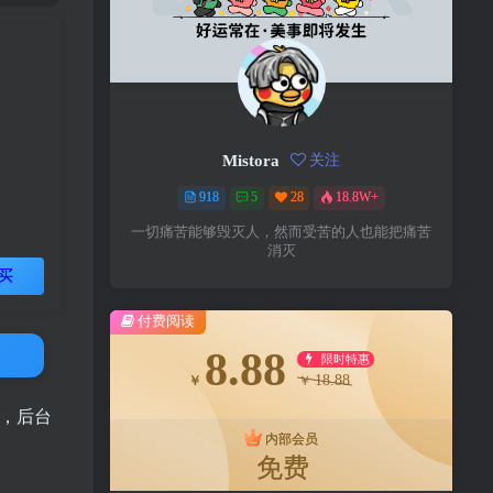
Mistora
关注
918
5
28
18.8W+
一切痛苦能够毁灭人，然而受苦的人也能把痛苦
消灭
买
付费阅读
8.88
限时特惠
18.88
￥
￥
奖，后台
内部会员
免费