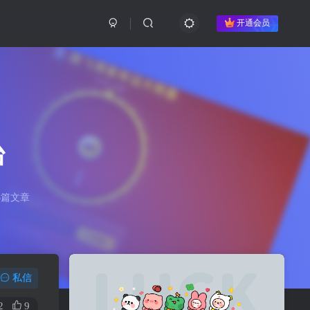
开通会员
台
8篇文章
私信
2
9