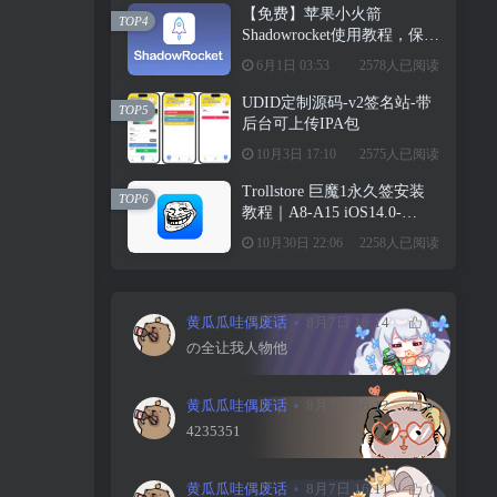
【免费】苹果小火箭
TOP4
Shadowrocket使用教程，保姆
级教学请勿用于违法行为！
6月1日 03:53
2578人已阅读
UDID定制源码-v2签名站-带
TOP5
后台可上传IPA包
10月3日 17:10
2575人已阅读
Trollstore 巨魔1永久签安装
TOP6
教程｜A8-A15 iOS14.0-
15.4.1
10月30日 22:06
2258人已阅读
黄瓜瓜哇偶废话
8月7日 16:14
0
の全让我人物他
黄瓜瓜哇偶废话
8月7日 16:12
0
4235351
黄瓜瓜哇偶废话
8月7日 16:11
0