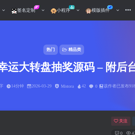
签名定制
小程序
模版插件
热门
精品类
幸运大转盘抽奖源码 – 附后
8字
14分钟
2026-03-29
42
该作者已发布91
Mistora
0
关注
0
4