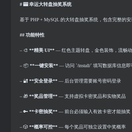
# 🎰 幸运大转盘抽奖系统
基于 PHP + MySQL 的大转盘抽奖系统，包含完
## 功能特性
– 🎨
**精美 UI**
— 红色主题转盘，金色装饰，流畅
– 📦
**一键安装**
— 访问 `/install/` 填写数据库信
– 🔐
**安全登录**
— 后台管理需要账号密码登录
– 🎁
**奖品管理**
— 支持虚拟卡密奖品和实物奖品
– 🔑
**卡密抽奖**
— 前台必须输入有效卡密才能抽奖
– 🎲
**概率可控**
— 每个奖品可独立设置中奖概率