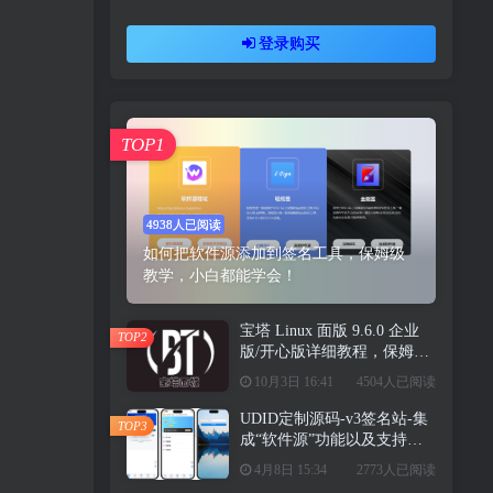
登录购买
TOP1
4938人已阅读
如何把软件源添加到签名工具，保姆级
教学，小白都能学会！
宝塔 Linux 面版 9.6.0 企业
TOP2
版/开心版详细教程，保姆级
教学
10月3日 16:41
4504人已阅读
UDID定制源码-v3签名站-集
TOP3
成“软件源”功能以及支持上
传“免费证书”自签
4月8日 15:34
2773人已阅读