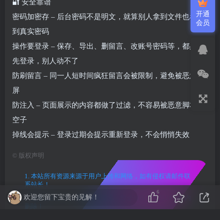
🔐 安全靠谱
开通
密码加密存 – 后台密码不是明文，就算别人拿到文件也看不
会员
到真实密码
操作要登录 – 保存、导出、删留言、改账号密码等，都必须
先登录，别人动不了
防刷留言 – 同一人短时间疯狂留言会被限制，避免被恶意刷
屏
防注入 – 页面展示的内容都做了过滤，不容易被恶意脚本钻
空子
掉线会提示 – 登录过期会提示重新登录，不会悄悄失效
©
版权声明
1. 本站所有资源来源于用户上传和网络，如有侵权请邮件联
系站长！
6
欢迎您留下宝贵的见解！
2. 分享目的仅供大家学习和交流，您必须在下载后24小时内
删除！
3. 不得使用于非法商业用途，不得违反国家法律。否则后果