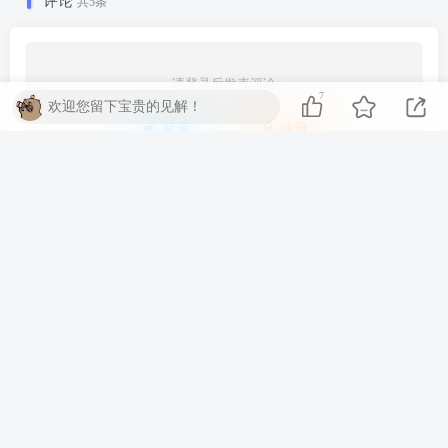
评论
共5条
请登录后发表评论
7
欢迎您留下宝贵的见解！
登录
注册
最新
最热
只看作者
muzc0302
0
0..
7月6日 16:24
回复
李怀月啊
0
有没有教程看看
4月29日 13:06
回复