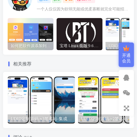
一个人仅仅因为软弱无能或优柔寡断就完全可能招致痛苦
如何把软件源添加到签名工具，保姆级教学，小白都能学会！
宝塔 Linux 面版 9.6.0 企业版/开心版详细教程，保姆级教学
开通
会员
相关推荐
UDID定制源码-v3签名站-集成“软件源”功能以及支持上传“免费证书”自签