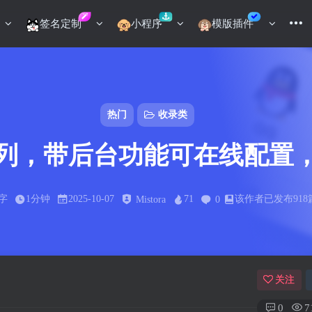
签名定制
小程序
模版插件
热门
收录类
列，带后台功能可在线配置
9字
1分钟
2025-10-07
71
该作者已发布918
Mistora
0
关注
0
7