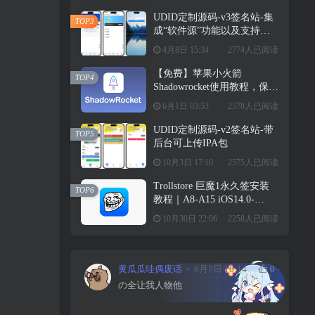
UDID定制源码-v3签名站-集
TOP3
成“软件源”功能以及支持上
传“免费证书”自签
4月8日 15:34
2774人已阅读
【免费】苹果小火箭
TOP4
Shadowrocket使用教程，保姆
级教学请勿用于违法行为！
6月1日 03:53
2578人已阅读
UDID定制源码-v2签名站-带
TOP5
后台可上传IPA包
10月3日 17:10
2575人已阅读
Trollstore 巨魔1永久签安装
TOP6
教程｜A8-A15 iOS14.0-
15.4.1
10月30日 22:06
2258人已阅读
黄瓜瓜哇偶废话
8月7日 16:14
0
の全让我人物他