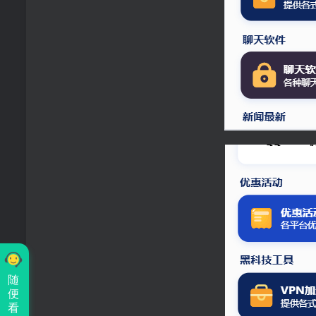
随
便
看