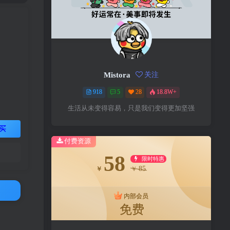
Mistora
关注
918
5
28
18.8W+
生活从未变得容易，只是我们变得更加坚强
买
付费资源
58
限时特惠
85
￥
￥
内部会员
免费