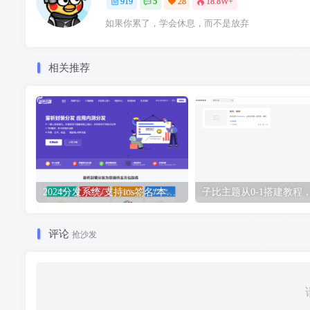
919
5
28
18.8W+
如果你累了，学会休息，而不是放弃
相关推荐
2024分发系统/支持ios签名/本地签名/仿第八区/支持上传EXE/免签封装
评论
抢沙发