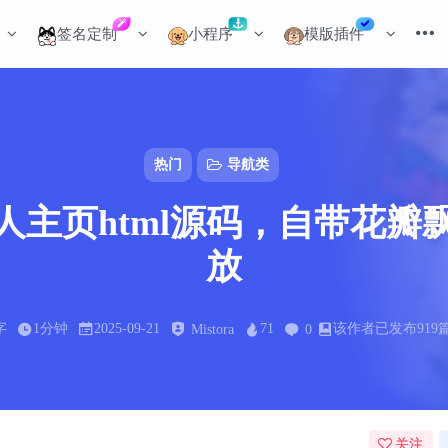
签名定制
小程序
模版插件
热门
导航类
人主页html源码，自带花瓣
放
字
1分钟
2025-09-21
71
该作者已发布919
Mistora
0
关注