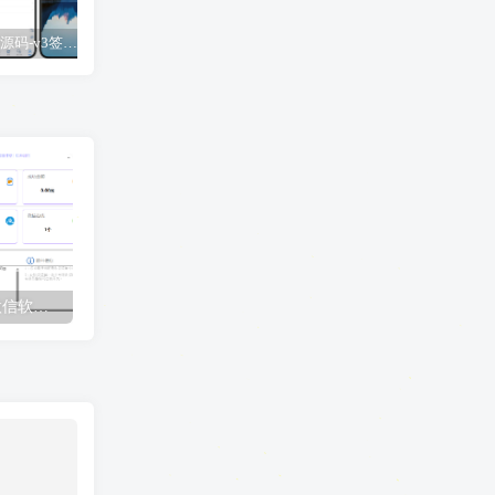
UDID定制源码-v3签名站-集成“软件源”功能以及支持上传“免费证书”自签
【免费】苹果小火箭Shadowrocket使用教程，保姆级教学请勿用于违法行为！
UDID定制源码-v2签名站-带后台可上传IPA包
收款语音小助手-Ypay微信软件版专用，长期稳定需配合挂机宝/云电脑
Ypay源支付最新开源版v1.87搭建教程，保姆级搭建网站，以及配置使用教程