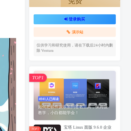
免费
登录购买
演示站
仅供学习和研究使用，请在下载后24小时内删
除
Ventura
TOP1
4941人已阅读
如何把软件源添加到签名工具，保姆级
教学，小白都能学会！
宝塔 Linux 面版 9.6.0 企业
TOP2