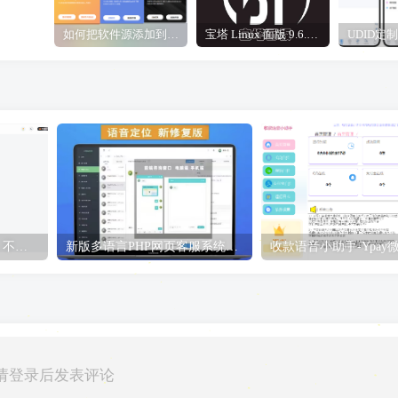
如何把软件源添加到签名工具，保姆级教学，小白都能学会！
宝塔 Linux 面版 9.6.0 企业版/开心版详细教程，保姆级教学
子比主题从0-1搭建教程，不是源码仅供观看即可！
新版多语言PHP网页客服系统，带提示音支持多种嵌入方式
请登录后发表评论