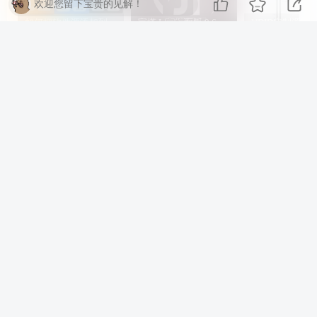
欢迎您留下宝贵的见解！
如何把软件源添加到签名工具，保姆级教学，小白都能学会！
宝塔 Linux 面版 9.6.0 企业版/开心版详细教程，保姆级教学
相关推荐
2024分发系统/支持ios签名/本地签名/仿第八区/支持上传EXE/免签封装
子比主题从0-1搭建教程，不是源码
评论
抢沙发
请登录后发表评论