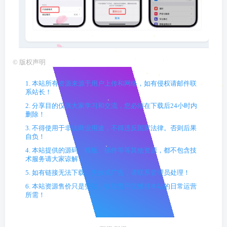
©
版权声明
1. 本站所有资源来源于用户上传和网络，如有侵权请邮件联
系站长！
2. 分享目的仅供大家学习和交流，您必须在下载后24小时内
删除！
3. 不得使用于非法商业用途，不得违反国家法律。否则后果
自负！
4. 本站提供的源码、模板、插件等等其他资源，都不包含技
术服务请大家谅解！
5. 如有链接无法下载、失效或广告，请联系管理员处理！
6. 本站资源售价只是赞助，收取费用仅维持本站的日常运营
所需！