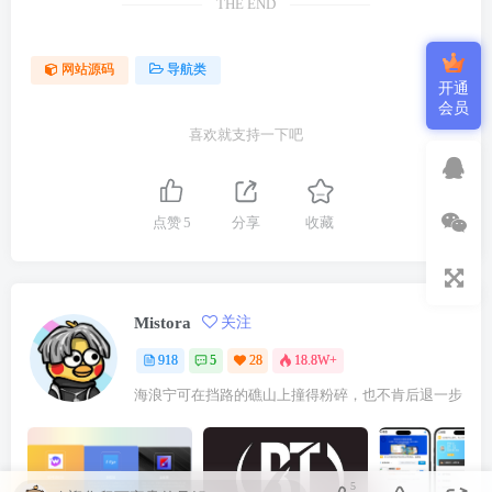
THE END
网站源码
导航类
开通
会员
喜欢就支持一下吧
点赞
5
分享
收藏
Mistora
关注
918
5
28
18.8W+
海浪宁可在挡路的礁山上撞得粉碎，也不肯后退一步
5