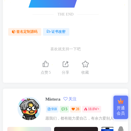
THE END
签名定制源码
证书改密
喜欢就支持一下吧
点赞
5
分享
收藏
Mistora
关注
开通
918
5
28
18.8W+
会员
愿我们，都有能力爱自己，有余力爱别人