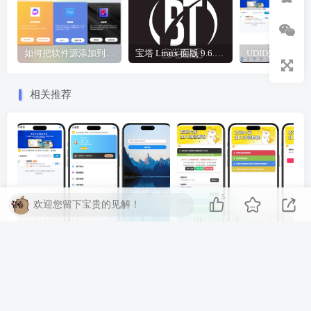
如何把软件源添加到签名工具，保姆级教学，小白都能学会！
宝塔 Linux 面版 9.6.0 企业版/开心版详细教程，保姆级教学
相关推荐
5
欢迎您留下宝贵的见解！
UDID定制源码-v3签名站-集成“软件源”功能以及支持上传“免费证书”自签
评论
抢沙发