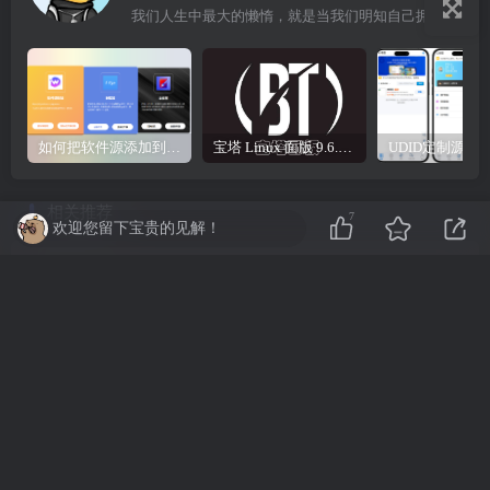
我们人生中最大的懒惰，就是当我们明知自己拥有作出选择的能力，却不去主动改变而是放任它的生活态度
如何把软件源添加到签名工具，保姆级教学，小白都能学会！
宝塔 Linux 面版 9.6.0 企业版/开心版详细教程，保姆级教学
相关推荐
7
欢迎您留下宝贵的见解！
2024分发系统/支持ios签名/本地签名/仿第八区/支持上传EXE/免签封装
子比主题从0-1搭建教程，不是源码
评论
抢沙发