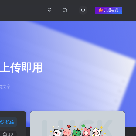
开通会员
库上传即用
篇文章
私信
10