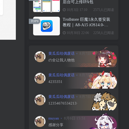
后台可上传IPA包
10月3日 17:10
2575人已阅读
Trollstore 巨魔1永久签安装
TOP6
教程｜A8-A15 iOS14.0-
15.4.1
10月30日 22:06
2258人已阅读
黄瓜瓜哇偶废话
8月7日 16:14
0
の全让我人物他
黄瓜瓜哇偶废话
8月7日 16:12
0
4235351
黄瓜瓜哇偶废话
8月7日 16:11
0
12354676534213·
muyan
8月6日 15:51
0
感谢分享