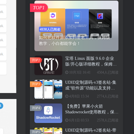
TOP1
4938人已阅读
如何把软件源添加到签名工具，保姆级
教学，小白都能学会！
宝塔 Linux 面版 9.6.0 企业
TOP2
版/开心版详细教程，保姆级
教学
10月3日 16:41
4504人已阅读
UDID定制源码-v3签名站-集
TOP3
成“软件源”功能以及支持上
传“免费证书”自签
4月8日 15:34
2774人已阅读
【免费】苹果小火箭
TOP4
Shadowrocket使用教程，保姆
级教学请勿用于违法行为！
6月1日 03:53
2578人已阅读
UDID定制源码-v2签名站-带
TOP5