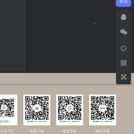
会员
注公众号吖
祝愿小猫
喵星宝库
极刻证照