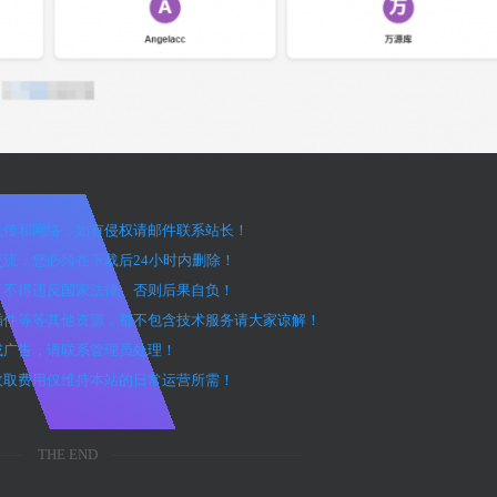
户上传和网络，如有侵权请邮件联系站长！
交流，您必须在下载后24小时内删除！
途，不得违反国家法律。否则后果自负！
、插件等等其他资源，都不包含技术服务请大家谅解！
效或广告，请联系管理员处理！
，收取费用仅维持本站的日常运营所需！
THE END