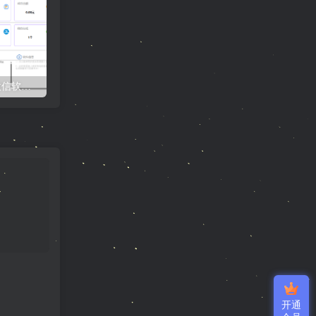
收款语音小助手-Ypay微信软件版专用，长期稳定需配合挂机宝/云电脑
Ypay源支付最新开源版v1.87搭建教程，保姆级搭建网站，以及配置使用教程
开通