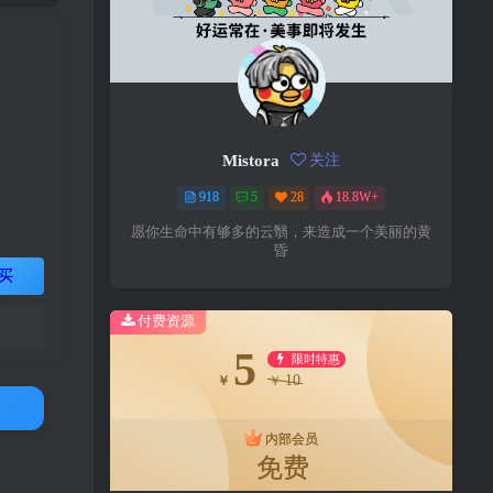
Mistora
关注
918
5
28
18.8W+
愿你生命中有够多的云翳，来造成一个美丽的黄
昏
买
付费资源
5
限时特惠
10
￥
￥
内部会员
免费