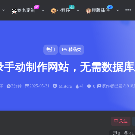
签名定制
小程序
模版插件
热门
精品类
录手动制作网站，无需数据
6字
2分钟
2025-05-31
41
该作者已发布918
Mistora
0
关注
0
41