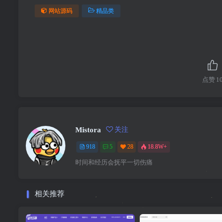
网站源码
精品类
点赞
1
Mistora
关注
918
5
28
18.8W+
时间和经历会抚平一切伤痛
相关推荐