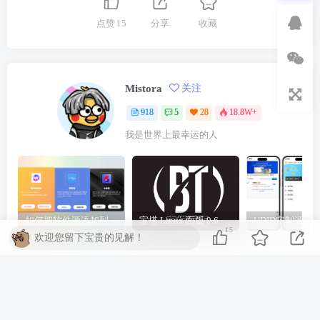
点赞
15
分享
收藏
Mistora
关注
918
5
28
18.8W+
我是世界上最幸运的人
如何把软件源添加到签名工具，保姆级教学，小白都能学会！
宝塔 Linux 面版 9.6.0 企业版/开心版详细教程，保姆级教学
15
欢迎您留下宝贵的见解！
相关推荐