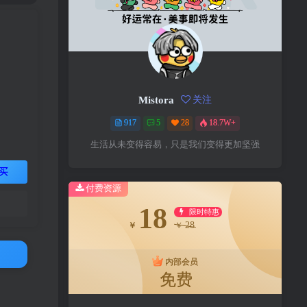
Mistora
关注
917
5
28
18.7W+
生活从未变得容易，只是我们变得更加坚强
买
付费资源
18
限时特惠
28
￥
￥
内部会员
免费