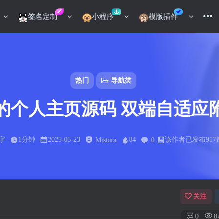
签名定制
小程序
模版插件
热门
导航类
的个人主页源码 双端自适应
4字
1分钟
2025-05-23
84
该作者已发布917
Mistora
0
关注
0
8