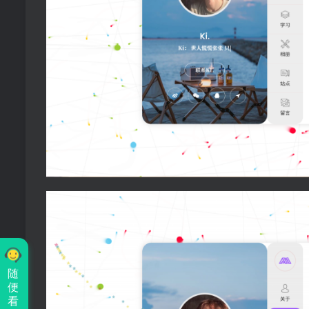
随
便
看