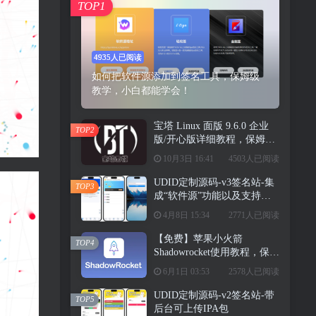
TOP1
4935人已阅读
如何把软件源添加到签名工具，保姆级
教学，小白都能学会！
宝塔 Linux 面版 9.6.0 企业
TOP2
版/开心版详细教程，保姆级
教学
10月3日 16:41
4503人已阅读
UDID定制源码-v3签名站-集
TOP3
成“软件源”功能以及支持上
传“免费证书”自签
4月8日 15:34
2771人已阅读
【免费】苹果小火箭
TOP4
Shadowrocket使用教程，保姆
级教学请勿用于违法行为！
6月1日 03:53
2578人已阅读
UDID定制源码-v2签名站-带
TOP5
后台可上传IPA包