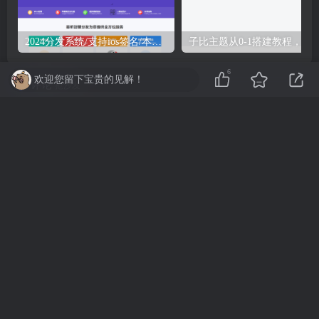
2024分发系统/支持ios签名/本地签名/仿第八区/支持上传EXE/免签封装
子比主题从0-1搭建教程，不是源码
6
欢迎您留下宝贵的见解！
评论
抢沙发
请登录后发表评论
登录
注册