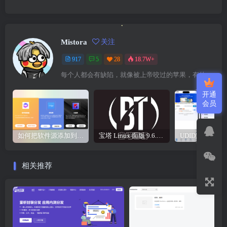
Mistora
关注
917
5
28
18.7W+
每个人都会有缺陷，就像被上帝咬过的苹果，有的人缺陷比较大，正是因为上帝特别喜欢他的芬芳
开通
会员
如何把软件源添加到签名工具，保姆级教学，小白都能学会！
宝塔 Linux 面版 9.6.0 企业版/开心版详细教程，保姆级教学
相关推荐