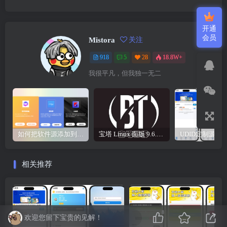
开通
会员
Mistora
关注
918
5
28
18.8W+
我很平凡，但我独一无二
如何把软件源添加到签名工具，保姆级教学，小白都能学会！
宝塔 Linux 面版 9.6.0 企业版/开心版详细教程，保姆级教学
相关推荐
8
欢迎您留下宝贵的见解！