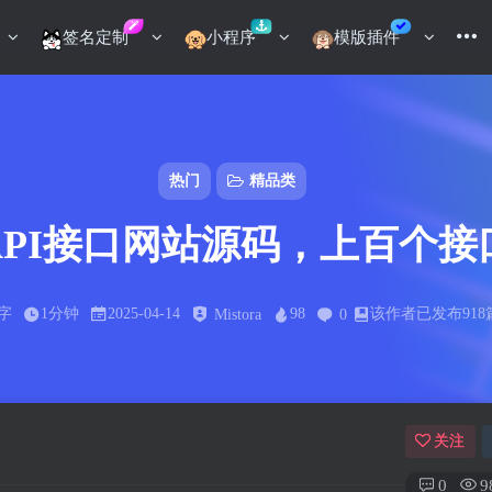
签名定制
小程序
模版插件
热门
精品类
API接口网站源码，上百个接
3字
1分钟
2025-04-14
98
该作者已发布918
Mistora
0
关注
0
9