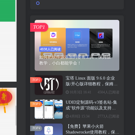
TOP1
4938人已阅读
如何把软件源添加到签名工具，保姆级
教学，小白都能学会！
宝塔 Linux 面版 9.6.0 企业
TOP2
版/开心版详细教程，保姆级
教学
10月3日 16:41
4504人已阅读
UDID定制源码-v3签名站-集
TOP3
成“软件源”功能以及支持上
传“免费证书”自签
4月8日 15:34
2773人已阅读
【免费】苹果小火箭
TOP4
Shadowrocket使用教程，保姆