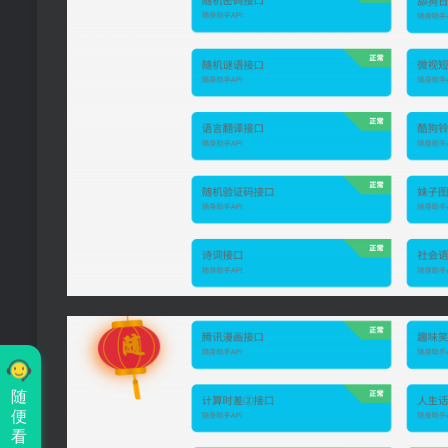
随
便
看