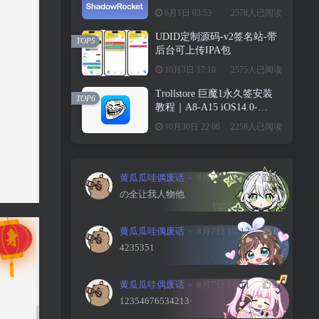
级教学请勿用于违法行为！
6月1日 03:53
2578人已阅读
UDID定制源码-v2签名站-带
TOP5
后台可上传IPA包
10月3日 17:10
2575人已阅读
Trollstore 巨魔1永久签安装
TOP6
教程｜A8-A15 iOS14.0-
15.4.1
10月30日 22:06
2258人已阅读
黄瓜瓜哇偶废话
8月7日 16:14
0
の全让我人物他
黄瓜瓜哇偶废话
8月7日 16:12
0
4235351
黄瓜瓜哇偶废话
8月7日 16:11
0
12354676534213·