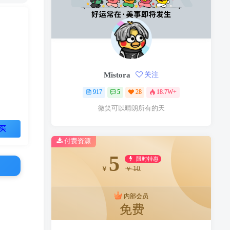
Mistora
关注
917
5
28
18.7W+
微笑可以晴朗所有的天
买
付费资源
5
限时特惠
10
￥
￥
内部会员
免费