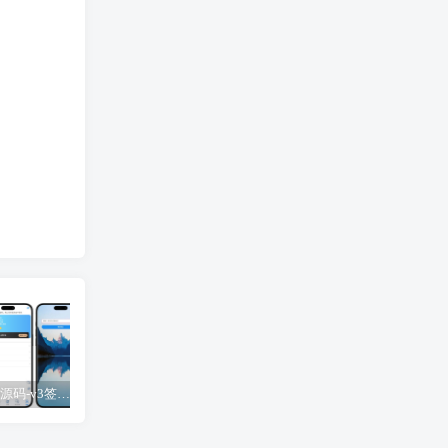
UDID定制源码-v3签名站-集成“软件源”功能以及支持上传“免费证书”自签
【免费】苹果小火箭Shadowrocket使用教程，保姆级教学请勿用于违法行为！
UDID定制源码-v2签名站-带后台可上传IPA包