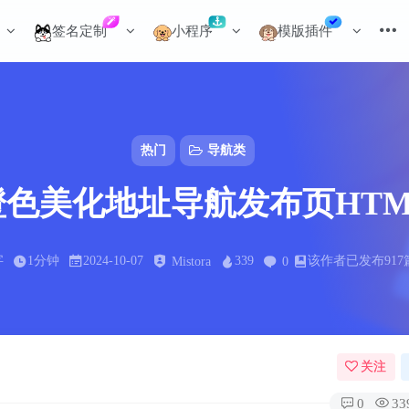
签名定制
小程序
模版插件
热门
导航类
橙色美化地址导航发布页HTM
字
1分钟
2024-10-07
339
该作者已发布917
Mistora
0
关注
0
33