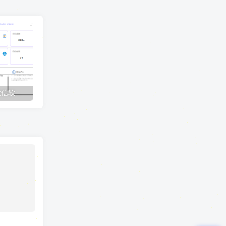
收款语音小助手-Ypay微信软件版专用，长期稳定需配合挂机宝/云电脑
Ypay源支付最新开源版v1.87搭建教程，保姆级搭建网站，以及配置使用教程