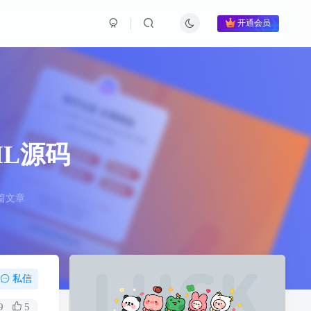
开通会员
L源码
篇文章
私信
9
5