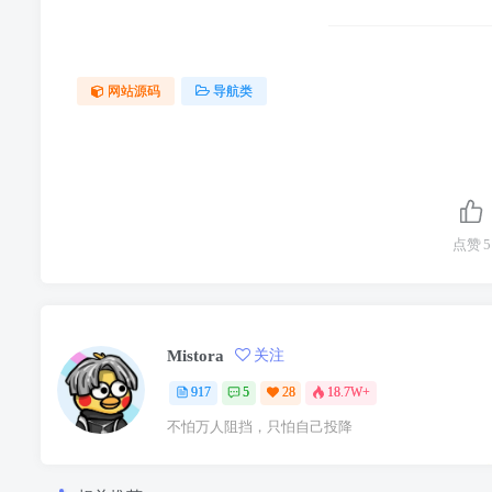
网站源码
导航类
点赞
5
Mistora
关注
917
5
28
18.7W+
不怕万人阻挡，只怕自己投降