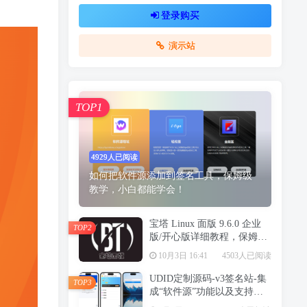
登录购买
演示站
TOP1
4929人已阅读
如何把软件源添加到签名工具，保姆级
教学，小白都能学会！
宝塔 Linux 面版 9.6.0 企业
TOP2
版/开心版详细教程，保姆级
教学
10月3日 16:41
4503人已阅读
UDID定制源码-v3签名站-集
TOP3
成“软件源”功能以及支持上
传“免费证书”自签