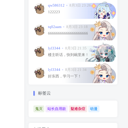
qw586312
8月3日 23:26
0
122223
tq02aam
8月3日 23:18
0
66666666666666666666
lyl3344
8月3日 21:35
0
楼主听话，快到碗里来！
lyl3344
8月3日 21:34
0
好东西，学习一下！
标签云
鬼灭
站长自用款
疑难杂症
动漫