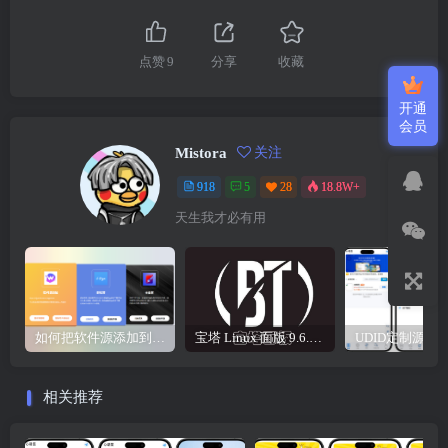
点赞
9
分享
收藏
开通
会员
Mistora
关注
918
5
28
18.8W+
天生我才必有用
如何把软件源添加到签名工具，保姆级教学，小白都能学会！
宝塔 Linux 面版 9.6.0 企业版/开心版详细教程，保姆级教学
相关推荐