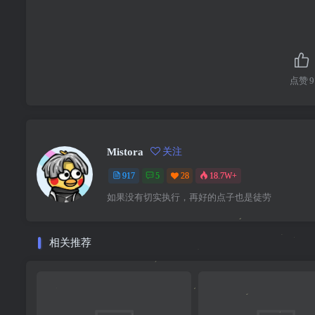
点赞
9
Mistora
关注
917
5
28
18.7W+
如果没有切实执行，再好的点子也是徒劳
相关推荐