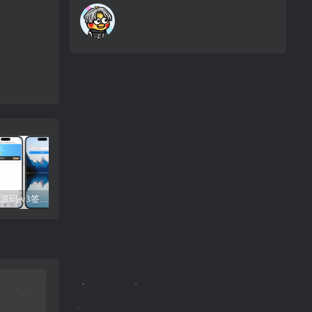
UDID定制源码-v3签名站-集成“软件源”功能以及支持上传“免费证书”自签
【免费】苹果小火箭Shadowrocket使用教程，保姆级教学请勿用于违法行为！
UDID定制源码-v2签名站-带后台可上传IPA包