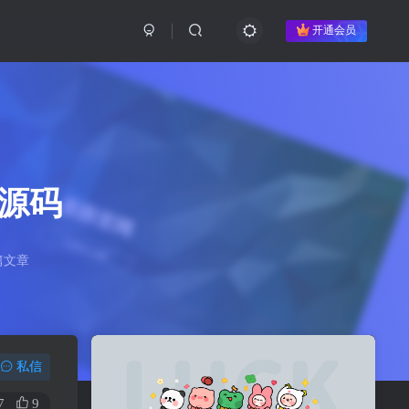
开通会员
导源码
篇文章
私信
7
9