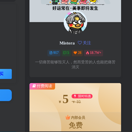
Mistora
关注
917
5
28
18.7W+
一切痛苦能够毁灭人，然而受苦的人也能把痛苦
消灭
买
付费阅读
5
限时特惠
10
￥
￥
内部会员
免费