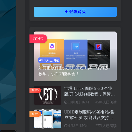
登录购买
TOP1
4937人已阅读
如何把软件源添加到签名工具，保姆级
教学，小白都能学会！
宝塔 Linux 面版 9.6.0 企业
TOP2
版/开心版详细教程，保姆级
教学
10月3日 16:41
4504人已阅读
UDID定制源码-v3签名站-集
TOP3
成“软件源”功能以及支持上
传“免费证书”自签
4月8日 15:34
2771人已阅读