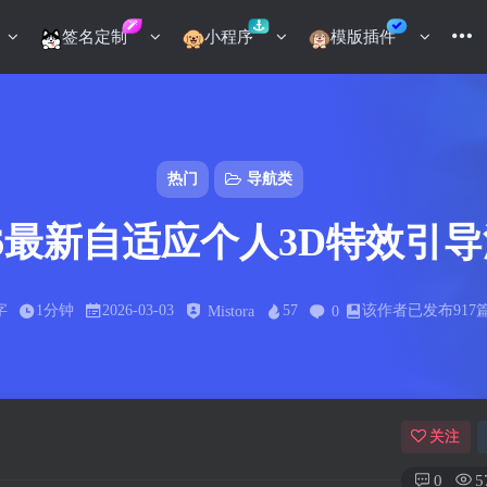
签名定制
小程序
模版插件
热门
导航类
26最新自适应个人3D特效引
字
1分钟
2026-03-03
57
该作者已发布917
Mistora
0
关注
0
5