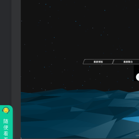
随
便
看