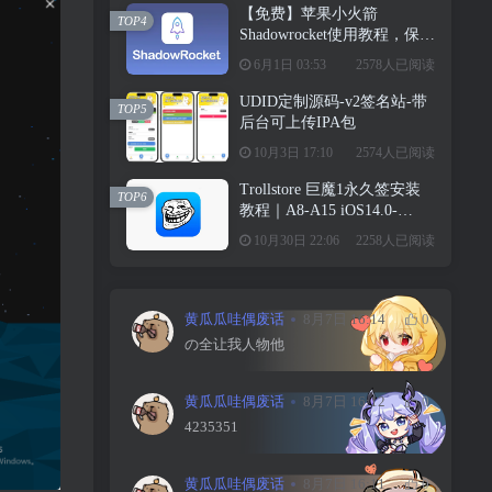
【免费】苹果小火箭
TOP4
Shadowrocket使用教程，保姆
级教学请勿用于违法行为！
6月1日 03:53
2578人已阅读
UDID定制源码-v2签名站-带
TOP5
后台可上传IPA包
10月3日 17:10
2574人已阅读
Trollstore 巨魔1永久签安装
TOP6
教程｜A8-A15 iOS14.0-
15.4.1
10月30日 22:06
2258人已阅读
黄瓜瓜哇偶废话
8月7日 16:14
0
の全让我人物他
黄瓜瓜哇偶废话
8月7日 16:12
0
4235351
黄瓜瓜哇偶废话
8月7日 16:11
0