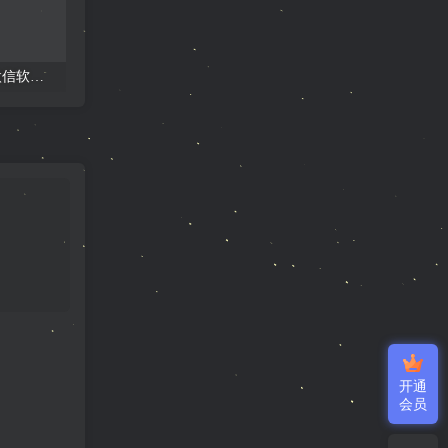
收款语音小助手-Ypay微信软件版专用，长期稳定需配合挂机宝/云电脑
Ypay源支付最新开源版v1.87搭建教程，保姆级搭建网站，以及配置使用教程
开通
会员