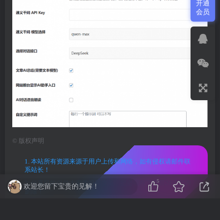
开通
会员
©
版权声明
1. 本站所有资源来源于用户上传和网络，如有侵权请邮件联
系站长！
5
2. 分享目的仅供大家学习和交流，您必须在下载后24小时内
欢迎您留下宝贵的见解！
删除！
3. 不得使用于非法商业用途，不得违反国家法律。否则后果
自负！