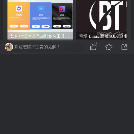
如何把软件源添加到签名工具，保姆级教学，小白都能学会！
宝塔 Li
5
欢迎您留下宝贵的见解！
评论
抢沙发
请登录后发表评论
登录
注册