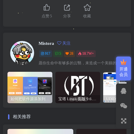
点赞
5
分享
收藏
Mistora
关注
917
5
28
18.7W+
愿你生命中有够多的云翳，来造成一个美丽的黄昏
开通
会员
如何把软件源添加到签名工具，保姆级教学，小白都能学会！
宝塔 Linux 面版 9.6.0 企业版/开心版详细教程，保姆级教学
相关推荐