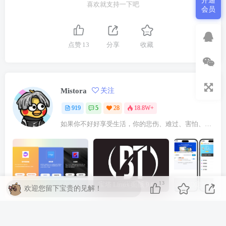
开通
喜欢就支持一下吧
会员
点赞
13
分享
收藏
Mistora
关注
919
5
28
18.8W+
如果你不好好享受生活，你的悲伤、难过、害怕、羞愧和内疚会代替你享受
13
如何把软件源添加到签名工具，保姆级教学，小白都能学会！
宝塔 Linux 面版 9.6.0 企业版/开心版详细教程，保姆级教学
欢迎您留下宝贵的见解！
相关推荐