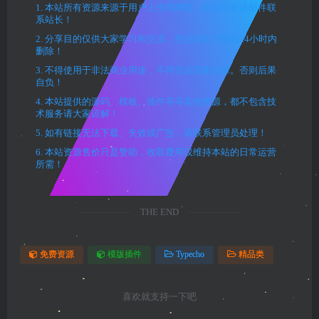
1. 本站所有资源来源于用户上传和网络，如有侵权请邮件联
系站长！
2. 分享目的仅供大家学习和交流，您必须在下载后24小时内
删除！
3. 不得使用于非法商业用途，不得违反国家法律。否则后果
自负！
4. 本站提供的源码、模板、插件等等其他资源，都不包含技
术服务请大家谅解！
5. 如有链接无法下载、失效或广告，请联系管理员处理！
6. 本站资源售价只是赞助，收取费用仅维持本站的日常运营
所需！
THE END
免费资源
模版插件
Typecho
精品类
喜欢就支持一下吧