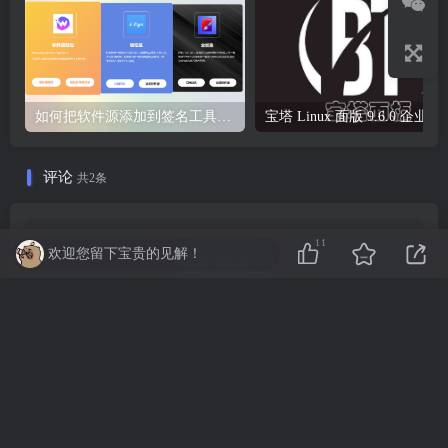
如何把软件源添加到签名工具，保姆级教学，小白都能学会！
宝塔 Li
评论
共2条
11
欢迎您留下宝贵的见解！
请登录后发表评论
登录
注册
最新
最热
只看作者
szy3160
0