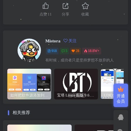
点赞
11
分享
收藏
Mistora
关注
918
5
28
18.8W+
有时候，成功者只是坚持梦想不放弃的人
如何把软件源添加到签名工具，保姆级教学，小白都能学会！
宝塔 Linux 面版 9.6.0 企业版/开心版详细教程，保姆级教学
开通
会员
相关推荐