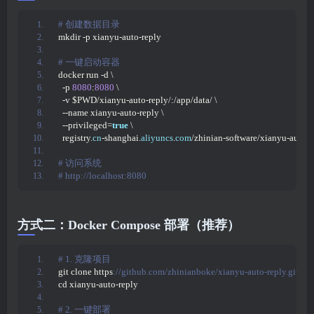
# 创建数据目录
mkdir -p xianyu-auto-reply
# 一键启动容器
docker run -d \
  -p 
8080
:
8080
 \
  -v $PWD/xianyu-auto-reply/:/app/data/ \
  --name xianyu-auto-reply \
  --privileged=
true
 \
  registry.
cn
-shanghai.
aliyuncs
.
com
/zhinian-software/xianyu-auto-r
# 访问系统
# http://localhost:8080
方式二：Docker Compose 部署（推荐）
# 1. 克隆项目
git clone https
://github.com/zhinianboke/xianyu-auto-reply.git
cd xianyu-auto-reply
# 2. 一键部署