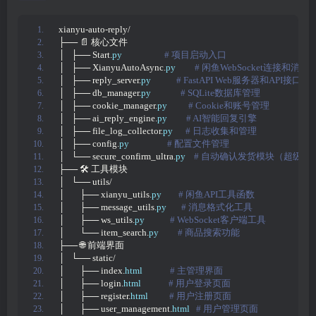
xianyu-auto-reply/
├── 📄 核心文件
│   ├── Start.
py
 # 项目启动入口
│   ├── XianyuAutoAsync.
py
 # 闲鱼WebSocket连接和消息
│   ├── reply_server.
py
 # FastAPI Web服务器和API接口
│   ├── db_manager.
py
 # SQLite数据库管理
│   ├── cookie_manager.
py
 # Cookie和账号管理
│   ├── ai_reply_engine.
py
 # AI智能回复引擎
│   ├── file_log_collector.
py
 # 日志收集和管理
│   ├── config.
py
 # 配置文件管理
│   └── secure_confirm_ultra.
py
 # 自动确认发货模块（超级加
├── 🛠️ 工具模块
│   └── utils/
│       ├── xianyu_utils.
py
 # 闲鱼API工具函数
│       ├── message_utils.
py
 # 消息格式化工具
│       ├── ws_utils.
py
 # WebSocket客户端工具
│       └── item_search.
py
 # 商品搜索功能
├── 🌐 前端界面
│   └── static/
│       ├── index.
html
 # 主管理界面
│       ├── login.
html
 # 用户登录页面
│       ├── register.
html
 # 用户注册页面
│       ├── user_management.
html
 # 用户管理页面