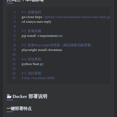
# 1. 克隆项目
git clone https
://github.com/zhinianboke/xianyu-auto-reply.git
cd xianyu-auto-reply
# 2. 安装依赖
pip install -r requirements.
txt
# 3. 安装Playwright浏览器（商品搜索功能需要）
playwright install chromium
# 4. 启动系统
python Start.
py
# 5. 访问系统
# http://localhost:8080
🐳 Docker 部署说明
一键部署特点