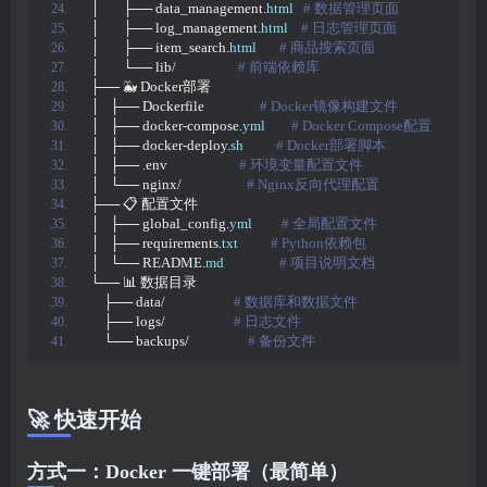
│       ├── data_management.
html
 # 数据管理页面
│       ├── log_management.
html
 # 日志管理页面
│       ├── item_search.
html
 # 商品搜索页面
│       └── lib/                  
 # 前端依赖库
├── 🐳 Docker部署
│   ├── Dockerfile                
 # Docker镜像构建文件
│   ├── docker-compose.
yml
 # Docker Compose配置
│   ├── docker-deploy.
sh
 # Docker部署脚本
│   ├── .env                     
 # 环境变量配置文件
│   └── nginx/                   
 # Nginx反向代理配置
├── 📋 配置文件
│   ├── global_config.
yml
 # 全局配置文件
│   ├── requirements.
txt
 # Python依赖包
│   └── README.
md
 # 项目说明文档
└── 📊 数据目录
    ├── data/                    
 # 数据库和数据文件
    ├── logs/                    
 # 日志文件
    └── backups/                 
 # 备份文件
🚀 快速开始
方式一：Docker 一键部署（最简单）