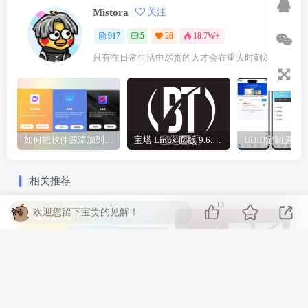
Mistora
关注
917
5
28
18.7W+
只有在日常生活中尽责的人才会在重大时刻尽责
如何把软件源添加到签名工具，保姆级教学，小白都能学会！
宝塔 Linux 面版 9.6.0 企业版/开心版详细教程，保姆级教学
相关推荐
13
欢迎您留下宝贵的见解！
如何把软件源添加到签名工具，保姆级教学，小白都能学会！
宝塔 Li