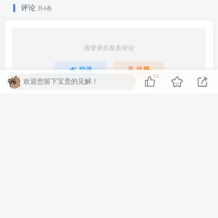
评论
共4条
请登录后发表评论
登录
注册
12
欢迎您留下宝贵的见解！
最新
最热
只看作者
z7jin
0
谢谢你的分享，我从中学到了很多！
12月8日 14:48
回复
北京
ssssssss
0
谢谢你的分享，我从中学到了很多！
9月12日 17:12
回复
贵州省黔南州