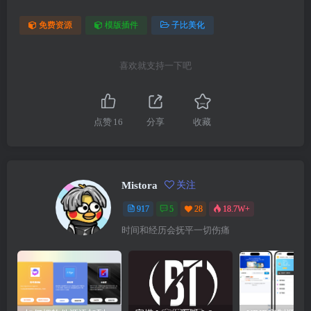
免费资源
模版插件
子比美化
喜欢就支持一下吧
点赞
16
分享
收藏
Mistora
关注
917
5
28
18.7W+
时间和经历会抚平一切伤痛