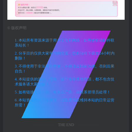
©
版权声明
1. 本站所有资源来源于用户上传和网络，如有侵权请邮件联
系站长！
2. 分享目的仅供大家学习和交流，您必须在下载后24小时内
删除！
3. 不得使用于非法商业用途，不得违反国家法律。否则后果
自负！
4. 本站提供的源码、模板、插件等等其他资源，都不包含技
术服务请大家谅解！
5. 如有链接无法下载、失效或广告，请联系管理员处理！
6. 本站资源售价只是赞助，收取费用仅维持本站的日常运营
所需！
THE END