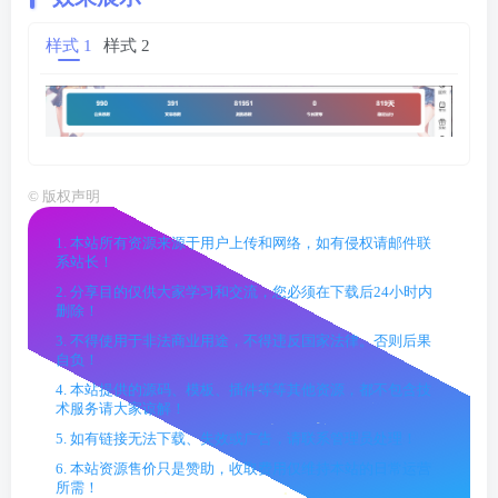
样式 1
样式 2
©
版权声明
1. 本站所有资源来源于用户上传和网络，如有侵权请邮件联
系站长！
2. 分享目的仅供大家学习和交流，您必须在下载后24小时内
删除！
3. 不得使用于非法商业用途，不得违反国家法律。否则后果
自负！
4. 本站提供的源码、模板、插件等等其他资源，都不包含技
术服务请大家谅解！
5. 如有链接无法下载、失效或广告，请联系管理员处理！
6. 本站资源售价只是赞助，收取费用仅维持本站的日常运营
所需！