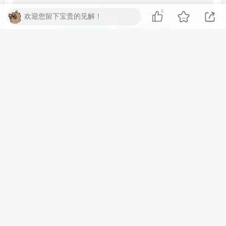
请登录后发表评论
6
欢迎您留下宝贵的见解！
登录
注册
最新
最热
只看作者
salam00
0
楼主听话，快到碗里来！
3月23日 18:12
回复
wsdc00
0
水帖美如花，养护靠大家！
2月12日 13:06
回复
果敢
0
121231