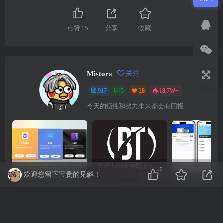
点赞
15
分享
收藏
Mistora
关注
917
5
28
18.7W+
今天的牺牲和努力未来都会有回报
如何把软件源添加到签名工具，保姆级教学，小白都能学会！
宝塔 Linux 面版 9.6.0 企业版/开心版详细教程，保姆级教学
15
欢迎您留下宝贵的见解！
相关推荐