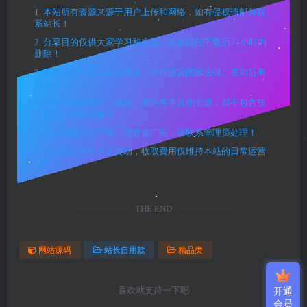
1. 本站所有资源来源于用户上传和网络，如有侵权请邮件联
系站长！
2. 分享目的仅供大家学习和交流，您必须在下载后24小时内
删除！
3. 不得使用于非法商业用途，不得违反国家法律。否则后果
自负！
4. 本站提供的源码、模板、插件等等其他资源，都不包含技
术服务请大家谅解！
5. 如有链接无法下载、失效或广告，请联系管理员处理！
6. 本站资源售价只是赞助，收取费用仅维持本站的日常运营
所需！
THE END
网站源码
站长自用款
精品类
喜欢就支持一下吧
开通
会员