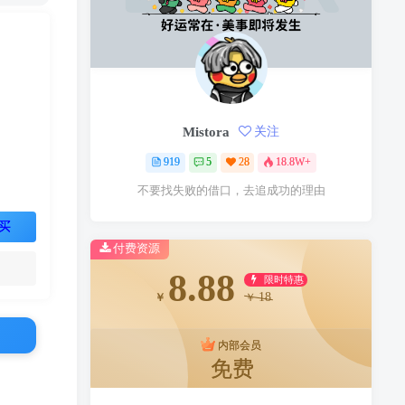
Mistora
关注
919
5
28
18.8W+
不要找失败的借口，去追成功的理由
买
付费资源
8.88
限时特惠
18
￥
￥
内部会员
免费