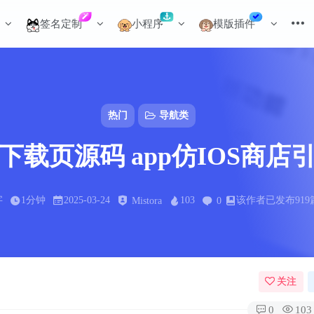
签名定制
小程序
模版插件
热门
导航类
下载页源码 app仿IOS商店
字
1分钟
2025-03-24
103
该作者已发布919
Mistora
0
关注
0
103