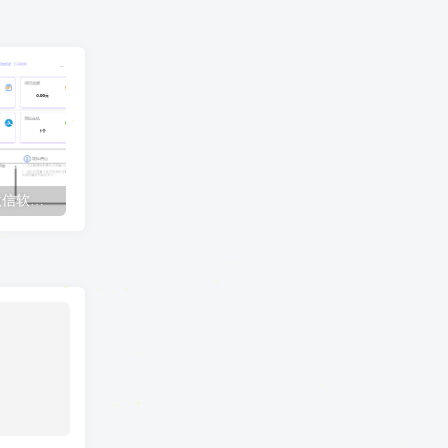
收款语音小助手-Ypay微信软件版专用，长期稳定需配合挂机宝/云电脑
Ypay源支付最新开源版v1.87搭建教程，保姆级搭建网站，以及配置使用教程