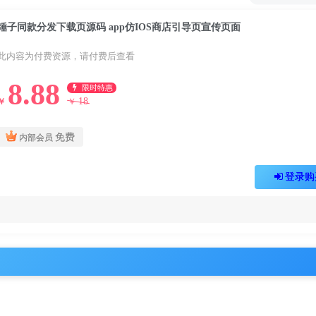
锤子同款分发下载页源码 app仿IOS商店引导页宣传页面
此内容为付费资源，请付费后查看
8.88
限时特惠
18
￥
￥
免费
内部会员
登录购