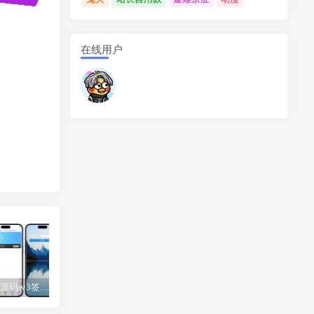
在线用户
UDID定制源码-v3签名站-集成“软件源”功能以及支持上传“免费证书”自签
【免费】苹果小火箭Shadowrocket使用教程，保姆级教学请勿用于违法行为！
UDID定制源码-v2签名站-带后台可上传IPA包