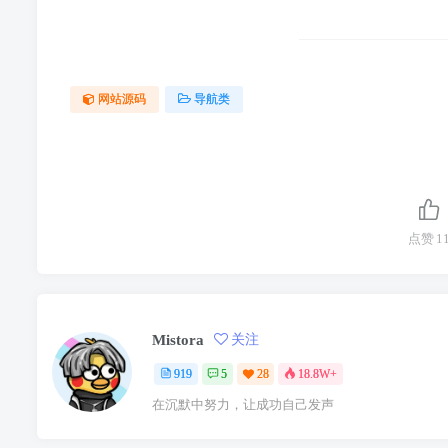
网站源码
导航类
点赞
1
Mistora
关注
919
5
28
18.8W+
在沉默中努力，让成功自己发声