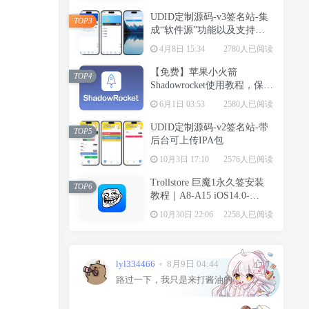
UDID定制源码-v3签名站-集
TOP3
成“软件源”功能以及支持上
传“免费证书”自签
4月8日 15:34
2780人已阅读
【免费】苹果小火箭
TOP4
Shadowrocket使用教程，保姆
级教学请勿用于违法行为！
6月1日 03:53
2580人已阅读
UDID定制源码-v2签名站-带
TOP5
后台可上传IPA包
10月3日 17:10
2576人已阅读
Trollstore 巨魔1永久签安装
TOP6
教程｜A8-A15 iOS14.0-
15.4.1
10月30日 22:06
2258人已阅读
lyl334466
8月9日 04:44
0
路过一下，我只是来打酱油的！