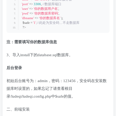
'port'
 =
>
3306
,
 //数据库端口 
'user'
 =
>
'你的数据用户名'
, 
'pwd'
 =
>
'你的数据库密码'
, 
'dbname'
 =
>
'你的数据库名'
)
;
 $safe = 
'1'
;//此处为安全码，不走数据库
 ?
>
注：需要填写你的数据库信息
3、导入install下的database.sql数据库。
后台登录
初始后台账号为：admin，密码：123456，安全码在安装数
据库时设置的，如果忘记了请查看根目
录/ludeqi/ludeqi.config.php中$safe的值。
二、前端安装