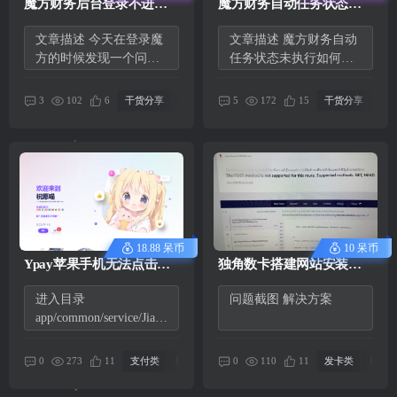
魔方财务后台登录不进去
魔方财务自动任务状态未
提示登录成功但是不跳转
执行如何解决-魔方财务问
文章描述 今天在登录魔
文章描述 魔方财务自动
解决办法
题解决教程
方的时候发现一个问题
任务状态未执行如何解
那就是后台登录不进去
决？很多人会遇到产品
点击登...
为什么...
102
172
3
6
干货分享
疑难杂症
5
15
干货分享
疑
18.88 呆币
10 呆币
Ypay苹果手机无法点击跳
独角数卡搭建网站安装数
转支付宝解决方案
据库不成功会报错，在线
进入目录
问题截图 解决方案
教搭建如何解决。
app/common/service/Jiala
nshen.php 1、第158行隐
藏此代码 $qrco...
273
110
0
11
支付类
疑难杂症
0
11
发卡类
疑难