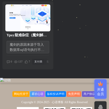
Ypay疑难杂症（魔剑解决
方案）
魔剑的原因来源于导入
数据库sql语句执行不生
效的原因，解决如下：
CREATE...
137
0
7
支付类
疑难杂症
开通
网站托管于
雾祈心语
版权投诉声明
免责声明
用户协议
会员
Copyright © 2024-2025 ·
心语博客 All Rights Reserved